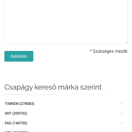
*
Szükséges mezők
Beküldés
Csapágy kereső márka szerint
TIMKEN (278083)
SKF (209732)
FAG (144736)