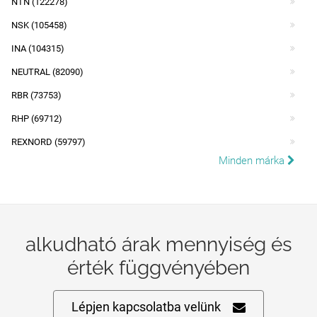
NTN (122278)
NSK (105458)
INA (104315)
NEUTRAL (82090)
RBR (73753)
RHP (69712)
REXNORD (59797)
Minden márka
alkudható árak mennyiség és
érték függvényében
Lépjen kapcsolatba velünk