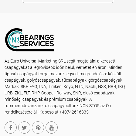
Az Euro Universal Marketing SRL segít megtalálni a keresett
csapágyakat a legrövidebb időn belül, verhetetlen áron. Minden
típusú csapágyat forgalmazunk: egyedi megrendelésre készült
csapágyak, golyóscsapágyak, tűcsapágyak, görgőscsapágyak.
Márkák: SKF, FAG, INA, Timken, Koyo, NTN, Nachi, NSK, RBR, IKO,
URB, ZKL, FLT, RHP, Cooper, Rollway, SNR, olcsó csapágyak,
minőségi csapágyak és prémium csapágyak. A
rummentidevanzare.ro csapágyboltunk NON STOP az Ön
rendelkezésére áll: Kapcsolat +40742616335