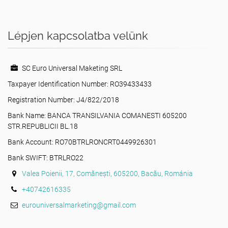
Lépjen kapcsolatba velünk
SC Euro Universal Maketing SRL
Taxpayer Identification Number: RO39433433
Registration Number: J4/822/2018
Bank Name: BANCA TRANSILVANIA COMANESTI 605200
STR.REPUBLICII BL.18
Bank Account: RO70BTRLRONCRT0449926301
Bank SWIFT: BTRLRO22
Valea Poienii, 17, Comănești, 605200, Bacău, Románia
+40742616335
eurouniversalmarketing@gmail.com