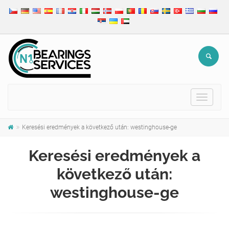
Toggle
navigat
Keresési eredmények a következő után: westinghouse-ge
Keresési eredmények a
következő után:
westinghouse-ge