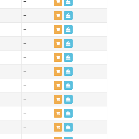
—
—
—
—
—
—
—
—
—
—