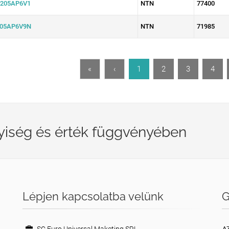
205AP6V1
NTN
77400
05AP6V9N
NTN
71985
«
‹
1
2
3
4
yiség és érték függvényében
Lépjen kapcsolatba velünk
G
A