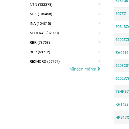
695Z35
NTN (122278)
607ZZ
NSK (105458)
INA (104315)
608LBZ
NEUTRAL (82090)
6202ZZ
RBR (73753)
RHP (69712)
ZA0216
REXNORD (59797)
6203CS
Minden márka
6202V7
7EHKS7
KH1428
HKS17X