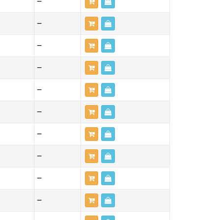
—
—
—
—
—
—
—
—
—
—