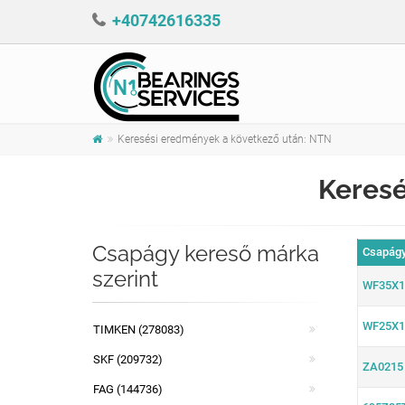
+40742616335
Keresési eredmények a következő után: NTN
Keresé
Csapágy kereső márka
Csapágy
szerint
WF35X1
WF25X1
TIMKEN (278083)
SKF (209732)
ZA0215
FAG (144736)