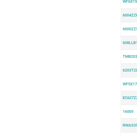
WF6X15
6004ZZ
6000ZZ
608LLB
TMB203
6203T2
WF5X17
EC627Z
16005
RWAS3