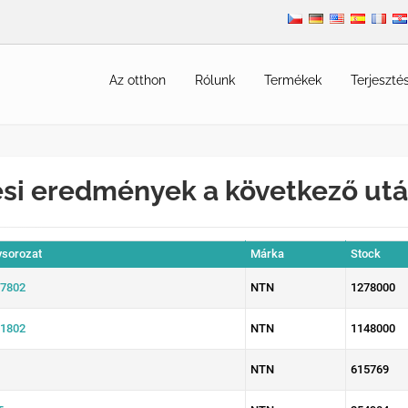
Az otthon
Rólunk
Termékek
Terjeszté
si eredmények a következő ut
sorozat
Márka
Stock
7802
NTN
1278000
1802
NTN
1148000
NTN
615769