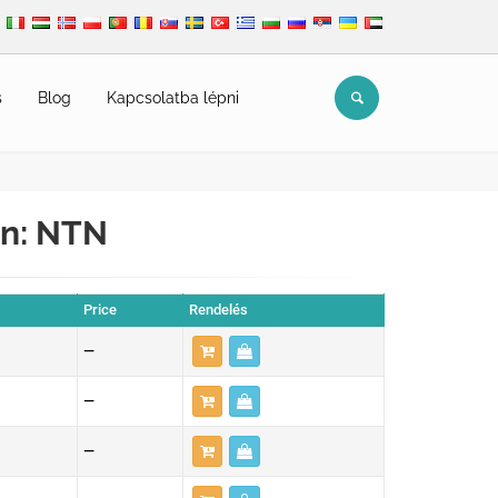
s
Blog
Kapcsolatba lépni
án: NTN
Price
Rendelés
—
—
—