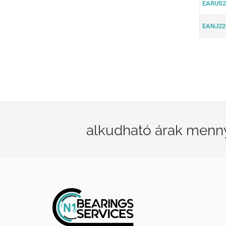
EARUS2
EANJ22
alkudható árak menn