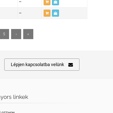
—
—
5
›
»
Lépjen kapcsolatba velünk
yors linkek
Z OTTHON