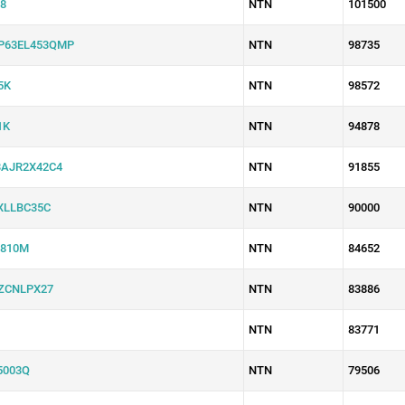
8
NTN
101500
P63EL453QMP
NTN
98735
5K
NTN
98572
1K
NTN
94878
AJR2X42C4
NTN
91855
XLLBC35C
NTN
90000
810M
NTN
84652
ZCNLPX27
NTN
83886
NTN
83771
5003Q
NTN
79506