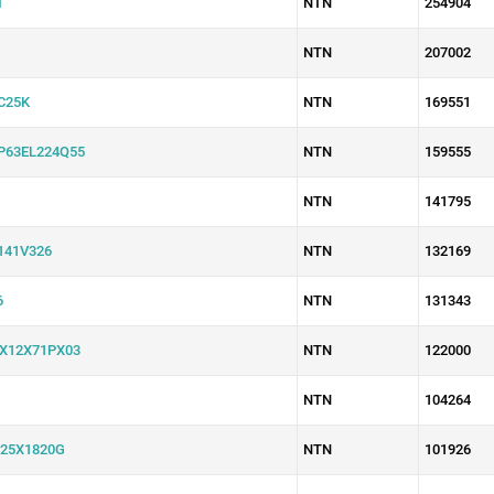
T
NTN
254904
NTN
207002
C25K
NTN
169551
P63EL224Q55
NTN
159555
NTN
141795
141V326
NTN
132169
6
NTN
131343
X12X71PX03
NTN
122000
NTN
104264
25X1820G
NTN
101926