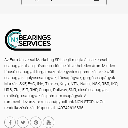
Az Euro Universal Marketing SRL segít megtalálni a keresett
csapágyakat a legrövidebb időn belül, verhetetlen áron. Minden
típusú csapágyat forgalmazunk: egyedi megrendelésre készült
csapágyak, golyóscsapágyak, tűcsapágyak, görgőscsapágyak.
Márkák: SKF, FAG, INA, Timken, Koyo, NTN, Nachi, NSK, RBR, IKO,
URB, ZKL, FLT, RHP, Cooper, Rollway, SNR, olcsó csapágyak,
minőségi csapágyak és prémium csapágyak. A
rummentidevanzare.ro csapágyboltunk NON STOP az Ön
rendelkezésére áll: Kapcsolat +40742616335