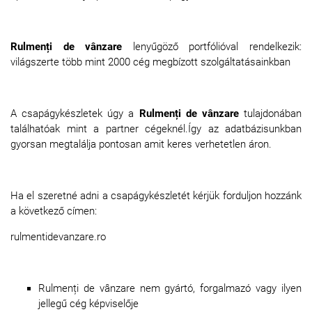
Rulmenți de vânzare
lenyűgöző portfólióval rendelkezik:
világszerte több mint 2000 cég megbízott szolgáltatásainkban
A csapágykészletek úgy a
Rulmenți de vânzare
tulajdonában
találhatóak mint a partner cégeknél.Így az adatbázisunkban
gyorsan megtalálja pontosan amit keres verhetetlen áron.
Ha el szeretné adni a csapágykészletét kérjük forduljon hozzánk
a következő címen:
rulmentidevanzare.ro
Rulmenți de vânzare nem gyártó, forgalmazó vagy ilyen
jellegű cég képviselője