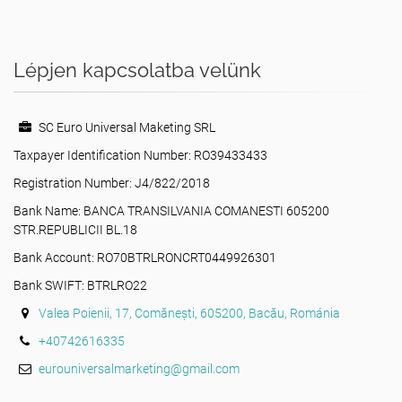
Lépjen kapcsolatba velünk
SC Euro Universal Maketing SRL
Taxpayer Identification Number: RO39433433
Registration Number: J4/822/2018
Bank Name: BANCA TRANSILVANIA COMANESTI 605200
STR.REPUBLICII BL.18
Bank Account: RO70BTRLRONCRT0449926301
Bank SWIFT: BTRLRO22
Valea Poienii, 17, Comănești, 605200, Bacău, Románia
+40742616335
eurouniversalmarketing@gmail.com