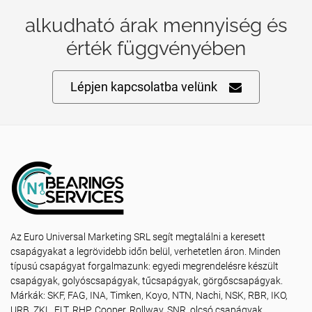
alkudható árak mennyiség és
érték függvényében
Lépjen kapcsolatba velünk
Az Euro Universal Marketing SRL segít megtalálni a keresett
csapágyakat a legrövidebb időn belül, verhetetlen áron. Minden
típusú csapágyat forgalmazunk: egyedi megrendelésre készült
csapágyak, golyóscsapágyak, tűcsapágyak, görgőscsapágyak.
Márkák: SKF, FAG, INA, Timken, Koyo, NTN, Nachi, NSK, RBR, IKO,
URB, ZKL, FLT, RHP, Cooper, Rollway, SNR, olcsó csapágyak,