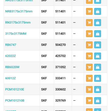
NRO3175x3175mm
SKF
511401
—
NRB3175x3175mm
SKF
511401
—
RN3175x3175mm
SKF
511401
—
3175x3175MM
SKF
511401
—
RB6747
SKF
504270
—
62022Z
SKF
425702
—
RB6G20W
SKF
371052
—
60012Z
SKF
333411
—
PCM101210E
SKF
330602
—
PCM101210B
SKF
329769
—