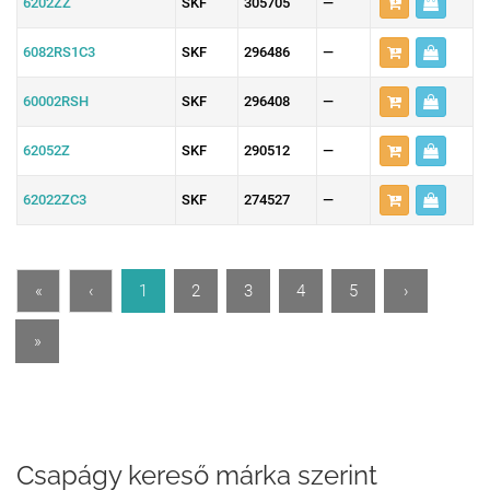
6202ZZ
SKF
305705
—
6082RS1C3
SKF
296486
—
60002RSH
SKF
296408
—
62052Z
SKF
290512
—
62022ZC3
SKF
274527
—
«
‹
1
2
3
4
5
›
»
Csapágy kereső márka szerint