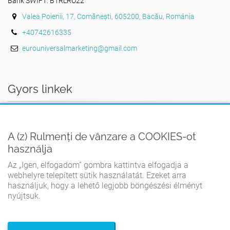
Bank SWIFT: BTRLRO22
Valea Poienii, 17, Comănești, 605200, Bacău, Románia
+40742616335
eurouniversalmarketing@gmail.com
Gyors linkek
AZ OTTHON
A (z) Rulmenți de vânzare a COOKIES-ot
FELHASZNÁLÁSI FELTÉTELEK
használja
ADATVÉDELMI IRÁNYELVEK
Az „Igen, elfogadom” gombra kattintva elfogadja a
COOKIE-IRÁNYELVEK
webhelyre telepített sütik használatát. Ezeket arra
használjuk, hogy a lehető legjobb böngészési élményt
KAPCSOLATBA LÉPNI
nyújtsuk.