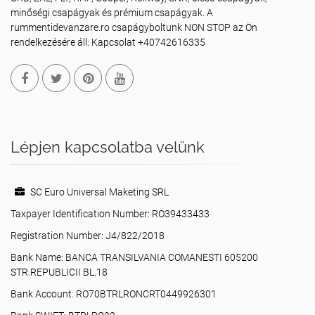
minőségi csapágyak és prémium csapágyak. A
rummentidevanzare.ro csapágyboltunk NON STOP az Ön
rendelkezésére áll: Kapcsolat +40742616335
Lépjen kapcsolatba velünk
SC Euro Universal Maketing SRL
Taxpayer Identification Number: RO39433433
Registration Number: J4/822/2018
Bank Name: BANCA TRANSILVANIA COMANESTI 605200
STR.REPUBLICII BL.18
Bank Account: RO70BTRLRONCRT0449926301