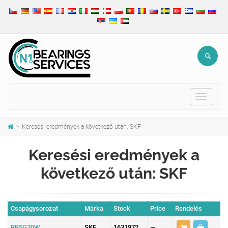
Toggle
navigat
Keresési eredmények a következő után: SKF
Keresési eredmények a
következő után: SKF
Csapágysorozat
Márka
Stock
Price
Rendelés
RB5G20W
SKF
1631972
—