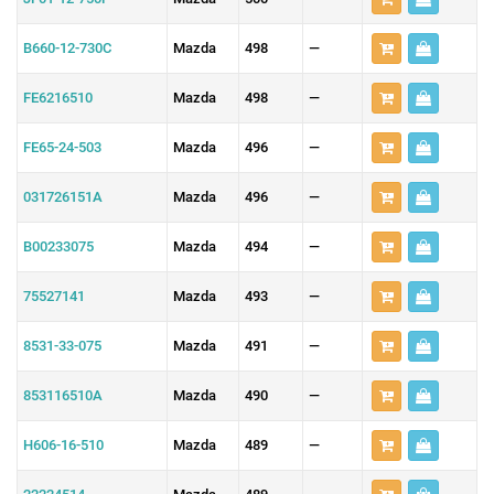
B660-12-730C
Mazda
498
—
FE6216510
Mazda
498
—
FE65-24-503
Mazda
496
—
031726151A
Mazda
496
—
B00233075
Mazda
494
—
75527141
Mazda
493
—
8531-33-075
Mazda
491
—
853116510A
Mazda
490
—
H606-16-510
Mazda
489
—