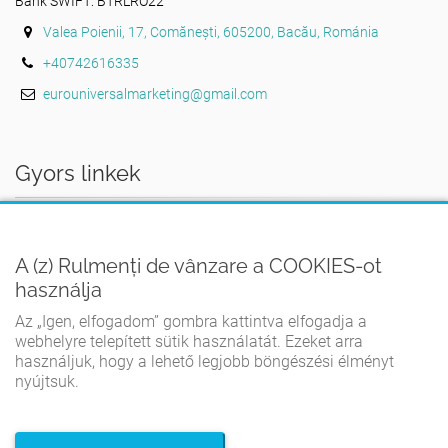
Bank SWIFT: BTRLRO22
Valea Poienii, 17, Comănești, 605200, Bacău, Románia
+40742616335
eurouniversalmarketing@gmail.com
Gyors linkek
AZ OTTHON
A (z) Rulmenți de vânzare a COOKIES-ot
FELHASZNÁLÁSI FELTÉTELEK
használja
ADATVÉDELMI IRÁNYELVEK
Az „Igen, elfogadom” gombra kattintva elfogadja a
COOKIE-IRÁNYELVEK
webhelyre telepített sütik használatát. Ezeket arra
használjuk, hogy a lehető legjobb böngészési élményt
KAPCSOLATBA LÉPNI
nyújtsuk.