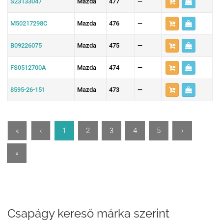
S23133047
Mazda
477
—
M50217298C
Mazda
476
—
B09226075
Mazda
475
—
FS0512700A
Mazda
474
—
8595-26-151
Mazda
473
—
«
‹
1
2
3
4
5
›
»
Csapágy kereső márka szerint