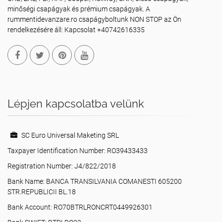
minőségi csapágyak és prémium csapágyak. A
rummentidevanzare.ro csapágyboltunk NON STOP az Ön
rendelkezésére áll: Kapcsolat +40742616335
Lépjen kapcsolatba velünk
SC Euro Universal Maketing SRL
Taxpayer Identification Number: RO39433433
Registration Number: J4/822/2018
Bank Name: BANCA TRANSILVANIA COMANESTI 605200
STR.REPUBLICII BL.18
Bank Account: RO70BTRLRONCRT0449926301