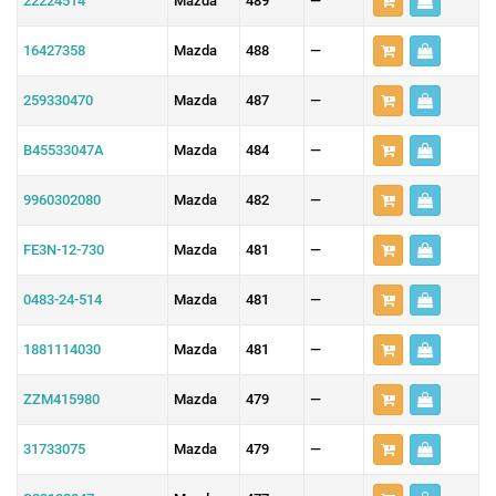
22224514
Mazda
489
—
16427358
Mazda
488
—
259330470
Mazda
487
—
B45533047A
Mazda
484
—
9960302080
Mazda
482
—
FE3N-12-730
Mazda
481
—
0483-24-514
Mazda
481
—
1881114030
Mazda
481
—
ZZM415980
Mazda
479
—
31733075
Mazda
479
—