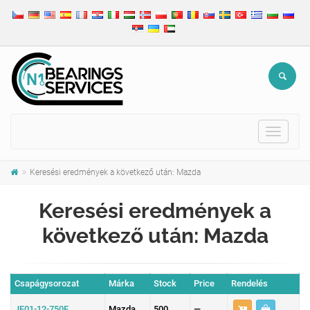
Toggle
navigat
Keresési eredmények a következő után: Mazda
Keresési eredmények a
következő után: Mazda
Csapágysorozat
Márka
Stock
Price
Rendelés
JF01-12-750F
Mazda
500
—