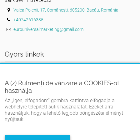
Bank SWIFT: BTRLRO22
Valea Poienii, 17, Comănești, 605200, Bacău, Románia
+40742616335
eurouniversalmarketing@gmail.com
Gyors linkek
AZ OTTHON
A (z) Rulmenți de vânzare a COOKIES-ot
FELHASZNÁLÁSI FELTÉTELEK
használja
ADATVÉDELMI IRÁNYELVEK
Az „Igen, elfogadom” gombra kattintva elfogadja a
COOKIE-IRÁNYELVEK
webhelyre telepített sütik használatát. Ezeket arra
használjuk, hogy a lehető legjobb böngészési élményt
KAPCSOLATBA LÉPNI
nyújtsuk.