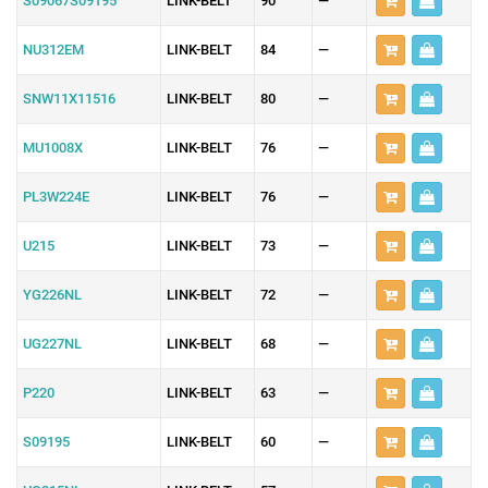
S09067S09195
LINK-BELT
90
—
NU312EM
LINK-BELT
84
—
SNW11X11516
LINK-BELT
80
—
MU1008X
LINK-BELT
76
—
PL3W224E
LINK-BELT
76
—
U215
LINK-BELT
73
—
YG226NL
LINK-BELT
72
—
UG227NL
LINK-BELT
68
—
P220
LINK-BELT
63
—
S09195
LINK-BELT
60
—