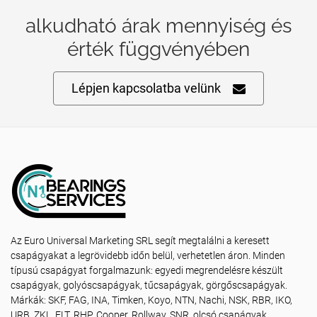
alkudható árak mennyiség és
érték függvényében
Lépjen kapcsolatba velünk
Az Euro Universal Marketing SRL segít megtalálni a keresett
csapágyakat a legrövidebb időn belül, verhetetlen áron. Minden
típusú csapágyat forgalmazunk: egyedi megrendelésre készült
csapágyak, golyóscsapágyak, tűcsapágyak, görgőscsapágyak.
Márkák: SKF, FAG, INA, Timken, Koyo, NTN, Nachi, NSK, RBR, IKO,
URB, ZKL, FLT, RHP, Cooper, Rollway, SNR, olcsó csapágyak,