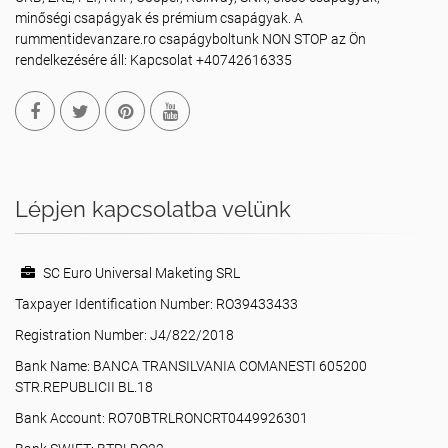
minőségi csapágyak és prémium csapágyak. A
rummentidevanzare.ro csapágyboltunk NON STOP az Ön
rendelkezésére áll: Kapcsolat +40742616335
Lépjen kapcsolatba velünk
SC Euro Universal Maketing SRL
Taxpayer Identification Number: RO39433433
Registration Number: J4/822/2018
Bank Name: BANCA TRANSILVANIA COMANESTI 605200
STR.REPUBLICII BL.18
Bank Account: RO70BTRLRONCRT0449926301