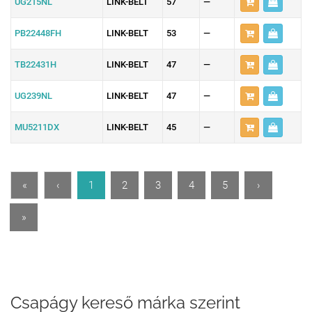
UG215NL
LINK-BELT
57
—
PB22448FH
LINK-BELT
53
—
TB22431H
LINK-BELT
47
—
UG239NL
LINK-BELT
47
—
MU5211DX
LINK-BELT
45
—
«
‹
1
2
3
4
5
›
»
Csapágy kereső márka szerint