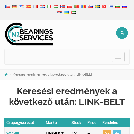
Toggle
navigat
Keresési eredmények a következő után: LINK-BELT
Keresési eredmények a
következő után: LINK-BELT
Csapágysorozat
Márka
Stock
Price
Rendelés
W224EL
LINK-BELT
401
—