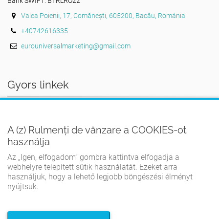
Bank SWIFT: BTRLRO22
Valea Poienii, 17, Comănești, 605200, Bacău, Románia
+40742616335
eurouniversalmarketing@gmail.com
Gyors linkek
AZ OTTHON
A (z) Rulmenți de vânzare a COOKIES-ot
FELHASZNÁLÁSI FELTÉTELEK
használja
ADATVÉDELMI IRÁNYELVEK
Az „Igen, elfogadom” gombra kattintva elfogadja a
COOKIE-IRÁNYELVEK
webhelyre telepített sütik használatát. Ezeket arra
használjuk, hogy a lehető legjobb böngészési élményt
KAPCSOLATBA LÉPNI
nyújtsuk.