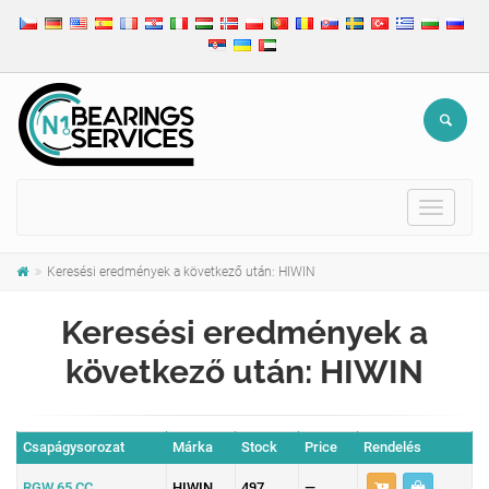
Toggle
navigat
Keresési eredmények a következő után: HIWIN
Keresési eredmények a
következő után: HIWIN
Csapágysorozat
Márka
Stock
Price
Rendelés
RGW 65 CC
HIWIN
497
—