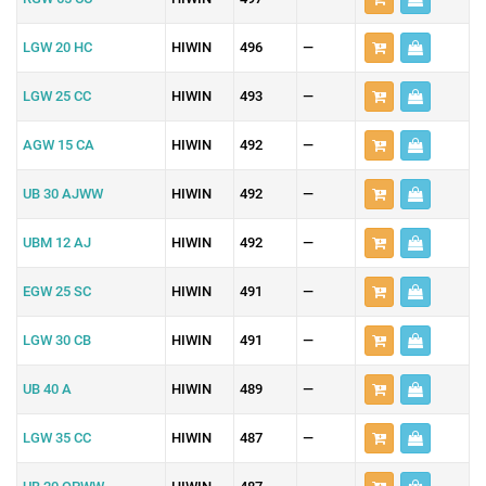
LGW 20 HC
HIWIN
496
—
LGW 25 CC
HIWIN
493
—
AGW 15 CA
HIWIN
492
—
UB 30 AJWW
HIWIN
492
—
UBM 12 AJ
HIWIN
492
—
EGW 25 SC
HIWIN
491
—
LGW 30 CB
HIWIN
491
—
UB 40 A
HIWIN
489
—
LGW 35 CC
HIWIN
487
—