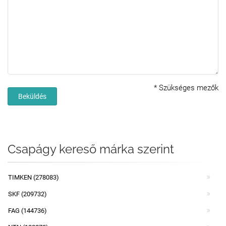
*
Szükséges mezők
Beküldés
Csapágy kereső márka szerint
TIMKEN (278083)
SKF (209732)
FAG (144736)