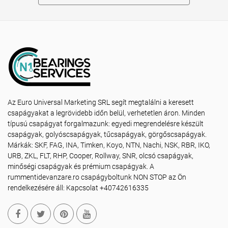
Az Euro Universal Marketing SRL segít megtalálni a keresett
csapágyakat a legrövidebb időn belül, verhetetlen áron. Minden
típusú csapágyat forgalmazunk: egyedi megrendelésre készült
csapágyak, golyóscsapágyak, tűcsapágyak, görgőscsapágyak.
Márkák: SKF, FAG, INA, Timken, Koyo, NTN, Nachi, NSK, RBR, IKO,
URB, ZKL, FLT, RHP, Cooper, Rollway, SNR, olcsó csapágyak,
minőségi csapágyak és prémium csapágyak. A
rummentidevanzare.ro csapágyboltunk NON STOP az Ön
rendelkezésére áll: Kapcsolat +40742616335