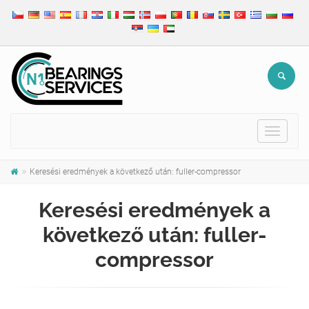
Toggle
navigat
Keresési eredmények a következő után: fuller-compressor
Keresési eredmények a
következő után: fuller-
compressor