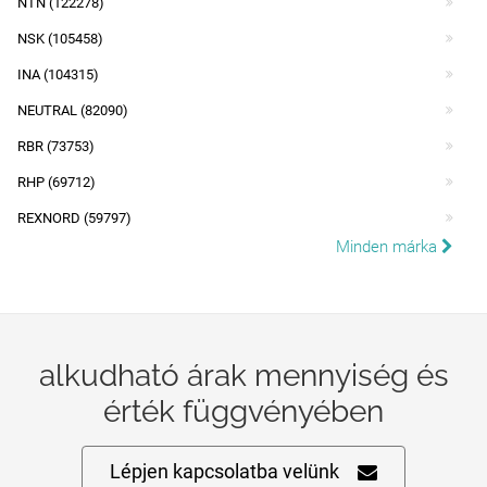
NTN (122278)
NSK (105458)
INA (104315)
NEUTRAL (82090)
RBR (73753)
RHP (69712)
REXNORD (59797)
Minden márka
alkudható árak mennyiség és
érték függvényében
Lépjen kapcsolatba velünk