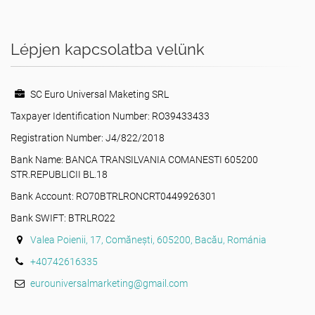
Lépjen kapcsolatba velünk
SC Euro Universal Maketing SRL
Taxpayer Identification Number: RO39433433
Registration Number: J4/822/2018
Bank Name: BANCA TRANSILVANIA COMANESTI 605200
STR.REPUBLICII BL.18
Bank Account: RO70BTRLRONCRT0449926301
Bank SWIFT: BTRLRO22
Valea Poienii, 17, Comănești, 605200, Bacău, Románia
+40742616335
eurouniversalmarketing@gmail.com