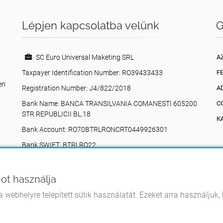
Lépjen kapcsolatba velünk
G
SC Euro Universal Maketing SRL
A
Taxpayer Identification Number: RO39433433
F
en
Registration Number: J4/822/2018
A
Bank Name: BANCA TRANSILVANIA COMANESTI 605200
C
STR.REPUBLICII BL.18
K
Bank Account: RO70BTRLRONCRT0449926301
Bank SWIFT: BTRLRO22
n
Valea Poienii, 17, Comănești, 605200, Bacău,
Románia
ot használja
+40742616335
 webhelyre telepített sütik használatát. Ezeket arra használjuk
eurouniversalmarketing@gmail.com