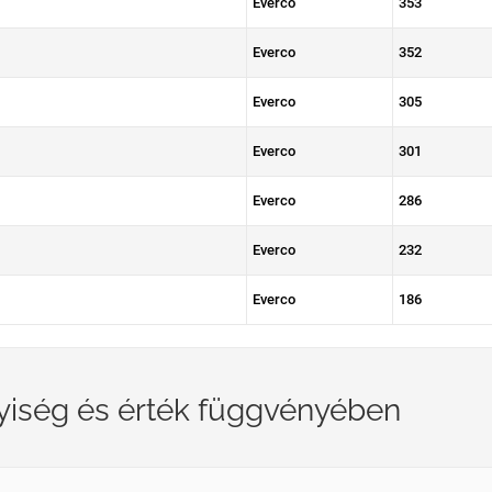
Everco
353
Everco
352
Everco
305
Everco
301
Everco
286
Everco
232
Everco
186
yiség és érték függvényében