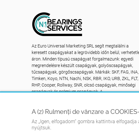
Az Euro Universal Marketing SRL segít megtalálni a
keresett csapágyakat a legrövidebb időn belül, verhetetl
áron. Minden típusú csapágyat forgalmazunk: egyedi
megrendelésre készült csapágyak, golyóscsapágyak,
tűcsapágyak, görgőscsapágyak. Márkák: SKF, FAG, INA,
Timken, Koyo, NTN, Nachi, NSK, RBR, IKO, URB, ZKL, FLT,
RHP, Cooper, Rollway, SNR, olcsó csapágyak, minőségi
csapágyak és prémium csapágyak. A
rummentidevanzare.ro csapágyboltunk NON STOP az Ö
rendelkezésére áll: Kapcsolat +40742616335
A (z) Rulmenți de vânzare a COOKIES-
Az „Igen, elfogadom” gombra kattintva elfogadja a
nyújtsuk.