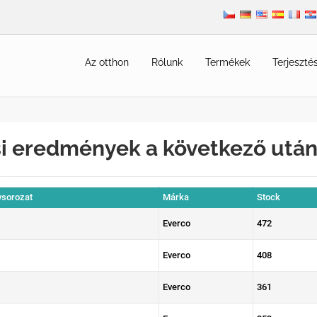
Az otthon
Rólunk
Termékek
Terjeszté
i eredmények a következő után
sorozat
Márka
Stock
Everco
472
Everco
408
Everco
361