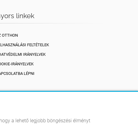
yors linkek
Z OTTHON
ELHASZNÁLÁSI FELTÉTELEK
DATVÉDELMI IRÁNYELVEK
OOKIE-IRÁNYELVEK
APCSOLATBA LÉPNI
, hogy a lehető legjobb böngészési élményt