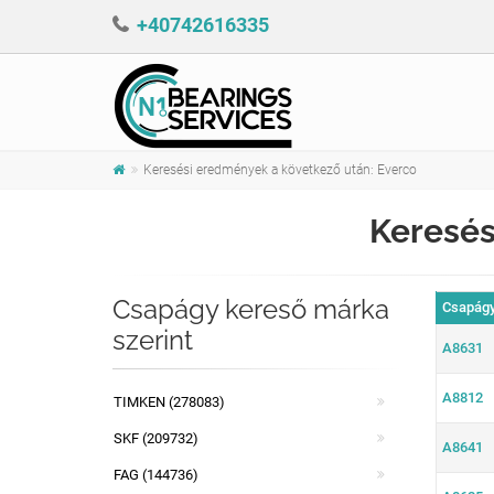
+40742616335
Keresési eredmények a következő után: Everco
Keresés
Csapágy kereső márka
Csapágy
szerint
A8631
A8812
TIMKEN (278083)
SKF (209732)
A8641
FAG (144736)