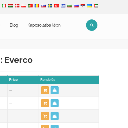
s
Blog
Kapcsolatba lépni
: Everco
Price
Rendelés
—
—
—