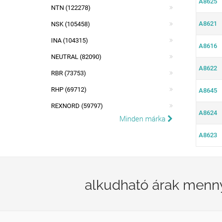
A8625
NTN (122278)
A8621
NSK (105458)
INA (104315)
A8616
NEUTRAL (82090)
A8622
RBR (73753)
RHP (69712)
A8645
REXNORD (59797)
A8624
Minden márka
A8623
alkudható árak menn