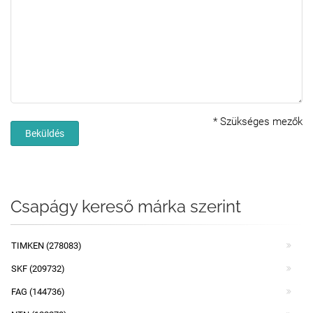
*
Szükséges mezők
Beküldés
Csapágy kereső márka szerint
TIMKEN (278083)
SKF (209732)
FAG (144736)