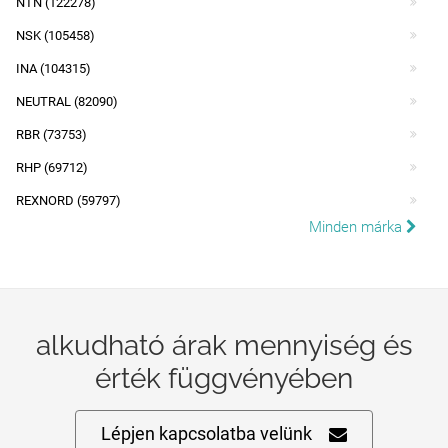
NTN (122278)
NSK (105458)
INA (104315)
NEUTRAL (82090)
RBR (73753)
RHP (69712)
REXNORD (59797)
Minden márka
alkudható árak mennyiség és
érték függvényében
Lépjen kapcsolatba velünk