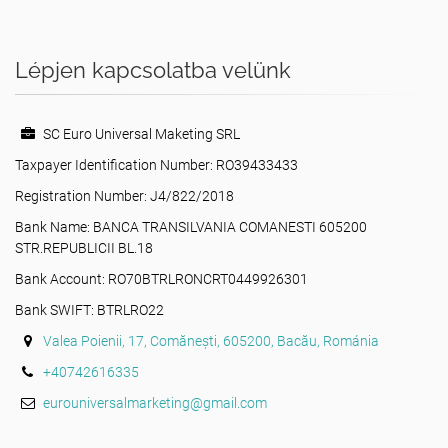
Lépjen kapcsolatba velünk
SC Euro Universal Maketing SRL
Taxpayer Identification Number: RO39433433
Registration Number: J4/822/2018
Bank Name: BANCA TRANSILVANIA COMANESTI 605200
STR.REPUBLICII BL.18
Bank Account: RO70BTRLRONCRT0449926301
Bank SWIFT: BTRLRO22
Valea Poienii, 17, Comănești, 605200, Bacău, Románia
+40742616335
eurouniversalmarketing@gmail.com