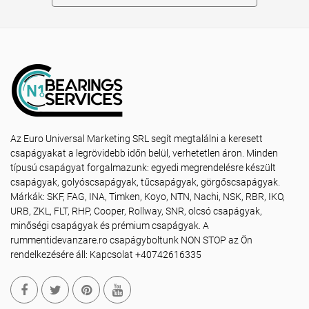
Az Euro Universal Marketing SRL segít megtalálni a keresett
csapágyakat a legrövidebb időn belül, verhetetlen áron. Minden
típusú csapágyat forgalmazunk: egyedi megrendelésre készült
csapágyak, golyóscsapágyak, tűcsapágyak, görgőscsapágyak.
Márkák: SKF, FAG, INA, Timken, Koyo, NTN, Nachi, NSK, RBR, IKO,
URB, ZKL, FLT, RHP, Cooper, Rollway, SNR, olcsó csapágyak,
minőségi csapágyak és prémium csapágyak. A
rummentidevanzare.ro csapágyboltunk NON STOP az Ön
rendelkezésére áll: Kapcsolat +40742616335