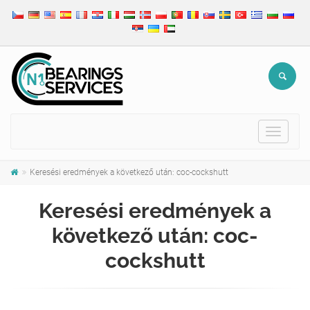
Toggle
navigat
Keresési eredmények a következő után: coc-cockshutt
Keresési eredmények a
következő után: coc-
cockshutt