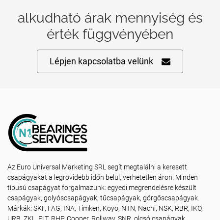
alkudható árak mennyiség és
érték függvényében
Lépjen kapcsolatba velünk
Az Euro Universal Marketing SRL segít megtalálni a keresett
csapágyakat a legrövidebb időn belül, verhetetlen áron. Minden
típusú csapágyat forgalmazunk: egyedi megrendelésre készült
csapágyak, golyóscsapágyak, tűcsapágyak, görgőscsapágyak.
Márkák: SKF, FAG, INA, Timken, Koyo, NTN, Nachi, NSK, RBR, IKO,
URB, ZKL, FLT, RHP, Cooper, Rollway, SNR, olcsó csapágyak,