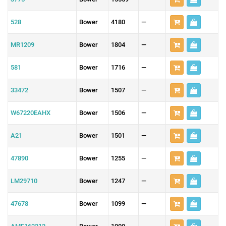
528
Bower
4180
—
MR1209
Bower
1804
—
581
Bower
1716
—
33472
Bower
1507
—
W67220EAHX
Bower
1506
—
A21
Bower
1501
—
47890
Bower
1255
—
LM29710
Bower
1247
—
47678
Bower
1099
—