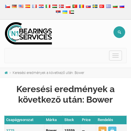
Toggle
navigat
Keresési eredmények a következő után: Bower
Keresési eredmények a
következő után: Bower
Csapágysorozat
Márka
Stock
Price
Rendelés
3775
Bower
15559
—