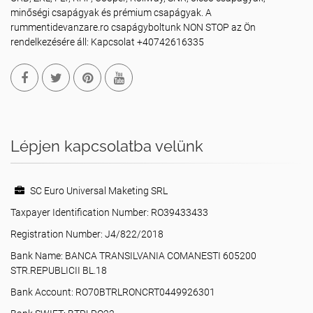
minőségi csapágyak és prémium csapágyak. A
rummentidevanzare.ro csapágyboltunk NON STOP az Ön
rendelkezésére áll: Kapcsolat +40742616335
Lépjen kapcsolatba velünk
SC Euro Universal Maketing SRL
Taxpayer Identification Number: RO39433433
Registration Number: J4/822/2018
Bank Name: BANCA TRANSILVANIA COMANESTI 605200
STR.REPUBLICII BL.18
Bank Account: RO70BTRLRONCRT0449926301