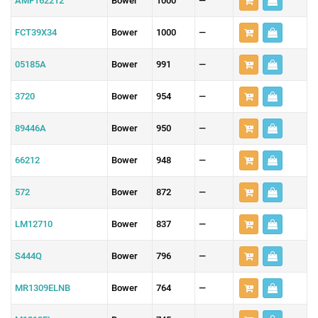
AMF162212
Bower
1000
—
FCT39X34
Bower
1000
—
05185A
Bower
991
—
3720
Bower
954
—
89446A
Bower
950
—
66212
Bower
948
—
572
Bower
872
—
LM12710
Bower
837
—
S444Q
Bower
796
—
MR1309ELNB
Bower
764
—