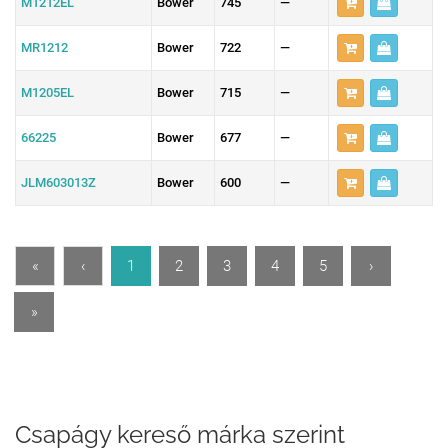
M1212EL
Bower
745
—
MR1212
Bower
722
—
M1205EL
Bower
715
—
66225
Bower
677
—
JLM603013Z
Bower
600
—
«
‹
1
2
3
4
5
›
»
Csapágy kereső márka szerint