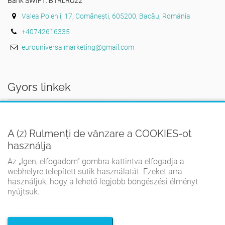
Bank SWIFT: BTRLRO22
Valea Poienii, 17, Comănești, 605200, Bacău, Románia
+40742616335
eurouniversalmarketing@gmail.com
Gyors linkek
AZ OTTHON
A (z) Rulmenți de vânzare a COOKIES-ot
FELHASZNÁLÁSI FELTÉTELEK
használja
ADATVÉDELMI IRÁNYELVEK
Az „Igen, elfogadom” gombra kattintva elfogadja a
COOKIE-IRÁNYELVEK
webhelyre telepített sütik használatát. Ezeket arra
használjuk, hogy a lehető legjobb böngészési élményt
KAPCSOLATBA LÉPNI
nyújtsuk.