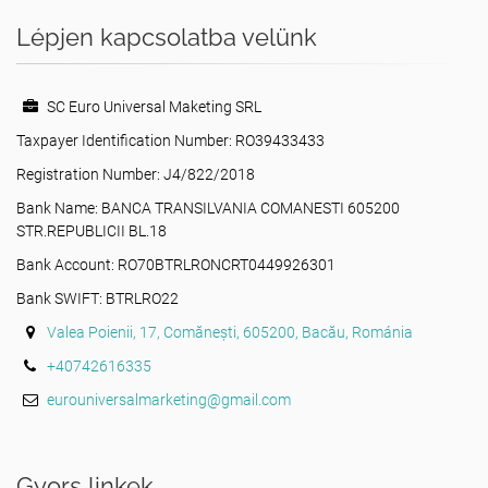
Lépjen kapcsolatba velünk
SC Euro Universal Maketing SRL
Taxpayer Identification Number: RO39433433
Registration Number: J4/822/2018
Bank Name: BANCA TRANSILVANIA COMANESTI 605200
STR.REPUBLICII BL.18
Bank Account: RO70BTRLRONCRT0449926301
Bank SWIFT: BTRLRO22
Valea Poienii, 17, Comănești, 605200, Bacău, Románia
+40742616335
eurouniversalmarketing@gmail.com
Gyors linkek