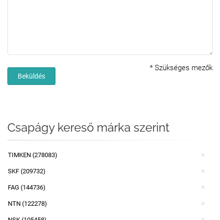
*
Szükséges mezők
Beküldés
Csapágy kereső márka szerint
TIMKEN (278083)
SKF (209732)
FAG (144736)
NTN (122278)
NSK (105458)