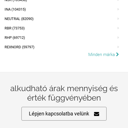
INA (104315)
NEUTRAL (82090)
RBR (73753)
RHP (69712)
REXNORD (59797)
Minden márka
alkudható árak mennyiség és
érték függvényében
Lépjen kapcsolatba velünk