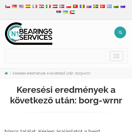
Toggle
navigat
Keresési eredmények a következő után: borg-wrnr
Keresési eredmények a
következő után: borg-wrnr
Nincs találat. Kérjen árajánlatot a beírt