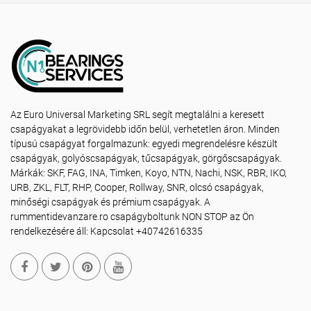
Az Euro Universal Marketing SRL segít megtalálni a keresett
csapágyakat a legrövidebb időn belül, verhetetlen áron. Minden
típusú csapágyat forgalmazunk: egyedi megrendelésre készült
csapágyak, golyóscsapágyak, tűcsapágyak, görgőscsapágyak.
Márkák: SKF, FAG, INA, Timken, Koyo, NTN, Nachi, NSK, RBR, IKO,
URB, ZKL, FLT, RHP, Cooper, Rollway, SNR, olcsó csapágyak,
minőségi csapágyak és prémium csapágyak. A
rummentidevanzare.ro csapágyboltunk NON STOP az Ön
rendelkezésére áll: Kapcsolat +40742616335