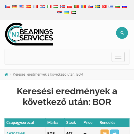
Toggle
navigat
Keresési eredmények a következő után: BOR
Keresési eredmények a
következő után: BOR
Csapágysorozat
Márka
Stock
Price
Rendelés
A63047-68
BOR
447
—