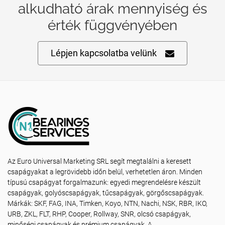
alkudható árak mennyiség és
érték függvényében
Lépjen kapcsolatba velünk
Az Euro Universal Marketing SRL segít megtalálni a keresett
csapágyakat a legrövidebb időn belül, verhetetlen áron. Minden
típusú csapágyat forgalmazunk: egyedi megrendelésre készült
csapágyak, golyóscsapágyak, tűcsapágyak, görgőscsapágyak.
Márkák: SKF, FAG, INA, Timken, Koyo, NTN, Nachi, NSK, RBR, IKO,
URB, ZKL, FLT, RHP, Cooper, Rollway, SNR, olcsó csapágyak,
minőségi csapágyak és prémium csapágyak. A