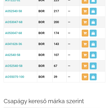
A51222-32
BOR
225
—
A052540-58
BOR
217
—
AO53047-68
BOR
200
—
A053047-68
BOR
174
—
A041626-36
BOR
143
—
A62540-58
BOR
107
—
AO52540-58
BOR
67
—
AO55075-100
BOR
39
—
Csapágy kereső márka szerint