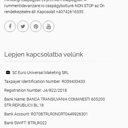
rummentidevanzare.ro csapágyboltunk NON STOP az Ön
rendelkezésére áll: Kapcsolat +40742616335
Lépjen kapcsolatba velünk
SC Euro Universal Maketing SRL
Taxpayer Identification Number: RO39433433
Registration Number: J4/822/2018
Bank Name: BANCA TRANSILVANIA COMANESTI 605200
STR.REPUBLICII BL.18
Bank Account: RO70BTRLRONCRT0449926301
Bank SWIFT: BTRLRO22