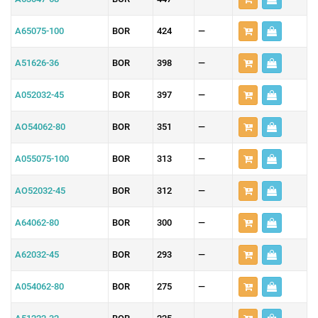
A65075-100
BOR
424
—
A51626-36
BOR
398
—
A052032-45
BOR
397
—
AO54062-80
BOR
351
—
A055075-100
BOR
313
—
AO52032-45
BOR
312
—
A64062-80
BOR
300
—
A62032-45
BOR
293
—
A054062-80
BOR
275
—