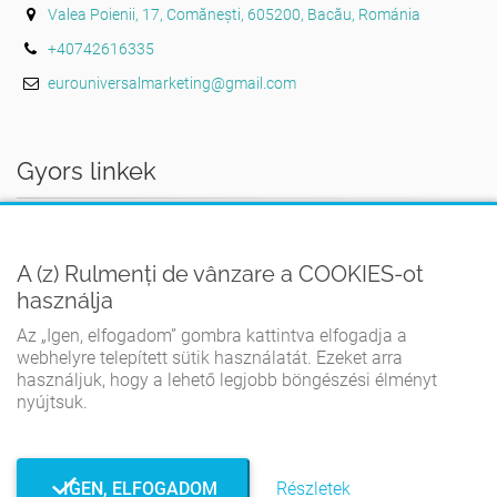
Valea Poienii, 17, Comănești, 605200, Bacău, Románia
+40742616335
eurouniversalmarketing@gmail.com
Gyors linkek
AZ OTTHON
A (z) Rulmenți de vânzare a COOKIES-ot
FELHASZNÁLÁSI FELTÉTELEK
használja
ADATVÉDELMI IRÁNYELVEK
Az „Igen, elfogadom” gombra kattintva elfogadja a
COOKIE-IRÁNYELVEK
webhelyre telepített sütik használatát. Ezeket arra
használjuk, hogy a lehető legjobb böngészési élményt
KAPCSOLATBA LÉPNI
nyújtsuk.
IGEN, ELFOGADOM
Részletek