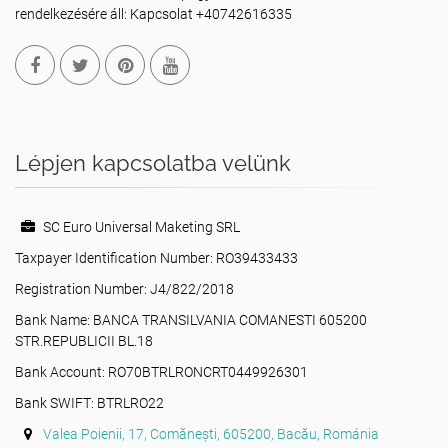
rendelkezésére áll: Kapcsolat +40742616335
Lépjen kapcsolatba velünk
SC Euro Universal Maketing SRL
Taxpayer Identification Number: RO39433433
Registration Number: J4/822/2018
Bank Name: BANCA TRANSILVANIA COMANESTI 605200
STR.REPUBLICII BL.18
Bank Account: RO70BTRLRONCRT0449926301
Bank SWIFT: BTRLRO22
Valea Poienii, 17, Comănești, 605200, Bacău, Románia