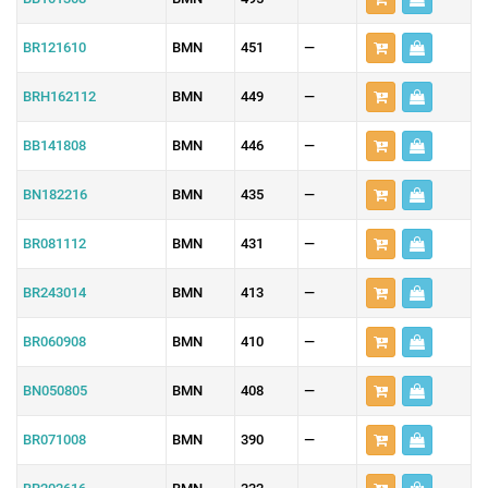
BR121610
BMN
451
—
BRH162112
BMN
449
—
BB141808
BMN
446
—
BN182216
BMN
435
—
BR081112
BMN
431
—
BR243014
BMN
413
—
BR060908
BMN
410
—
BN050805
BMN
408
—
BR071008
BMN
390
—