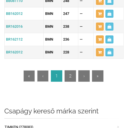
BB081110
BMN
248
—
BB162012
BMN
247
—
BR162016
BMN
238
—
BR162112
BMN
236
—
BR162012
BMN
228
—
«
‹
1
2
›
»
Csapágy kereső márka szerint
TIMKEN (278083)