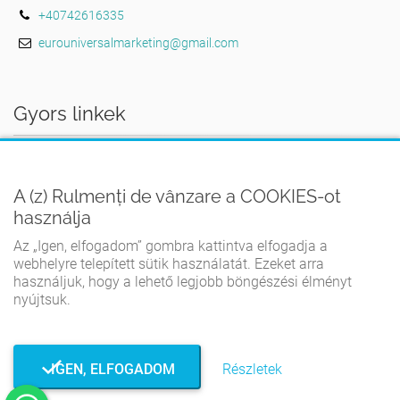
+40742616335
eurouniversalmarketing@gmail.com
Gyors linkek
AZ OTTHON
A (z) Rulmenți de vânzare a COOKIES-ot
FELHASZNÁLÁSI FELTÉTELEK
használja
ADATVÉDELMI IRÁNYELVEK
Az „Igen, elfogadom” gombra kattintva elfogadja a
COOKIE-IRÁNYELVEK
webhelyre telepített sütik használatát. Ezeket arra
használjuk, hogy a lehető legjobb böngészési élményt
KAPCSOLATBA LÉPNI
nyújtsuk.
IGEN, ELFOGADOM
Részletek
© Rulmenți de vânzare 2026. Minden jog fenntartva.
Készítette: