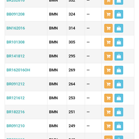
BR202616
BMN
332
—
BB091208
BMN
324
—
BN162016
BMN
314
—
BR101308
BMN
305
—
BR141812
BMN
295
—
BR162016OH
BMN
269
—
BR091212
BMN
264
—
BR121612
BMN
253
—
BR182216
BMN
251
—
BR091210
BMN
249
—