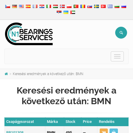
Toggle
navigat
Keresési eredmények a következő után: BMN
Keresési eredmények a
következő után: BMN
Csapágysorozat
Márka
Stock
Price
Rendelés
BB101308
BMN
495
—