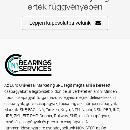
érték függvényében
Lépjen kapcsolatba velünk
Az Euro Universal Marketing SRL segít megtalálni a keresett
csapágyakat a legrövidebb időn belül, verhetetlen áron. Minden
típusú csapágyat forgalmazunk: egyedi megrendelésre készült
csapágyak, golyóscsapágyak, tűcsapágyak, görgőscsapágyak.
Márkák: SKF, FAG, INA, Timken, Koyo, NTN, Nachi, NSK, RBR, IKO,
URB, ZKL, FLT, RHP, Cooper, Rollway, SNR, olcsó csapágyak,
minőségi csapágyak és prémium csapágyak. A
rummentidevanzare.ro csapágyboltunk NON STOP az Ön