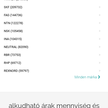
SKF (209732)
FAG (144736)
NTN (122278)
NSK (105458)
INA (104315)
NEUTRAL (82090)
RBR (73753)
RHP (69712)
REXNORD (59797)
Minden márka
alkudható árak mennyiség és