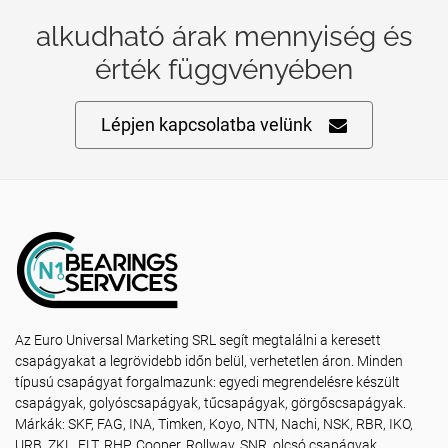
alkudható árak mennyiség és
érték függvényében
Lépjen kapcsolatba velünk
Az Euro Universal Marketing SRL segít megtalálni a keresett
csapágyakat a legrövidebb időn belül, verhetetlen áron. Minden
típusú csapágyat forgalmazunk: egyedi megrendelésre készült
csapágyak, golyóscsapágyak, tűcsapágyak, görgőscsapágyak.
Márkák: SKF, FAG, INA, Timken, Koyo, NTN, Nachi, NSK, RBR, IKO,
URB, ZKL, FLT, RHP, Cooper, Rollway, SNR, olcsó csapágyak,