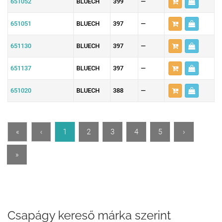
651052
BLUECH
399
—
651051
BLUECH
397
—
651130
BLUECH
397
—
651137
BLUECH
397
—
651020
BLUECH
388
—
«
‹
1
2
3
4
5
›
»
Csapágy kereső márka szerint