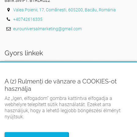
Bank SWIFT: BTRLRO22
Valea Poienii, 17, Comănești, 605200, Bacău, Románia
+40742616335
eurouniversalmarketing@gmail.com
Gyors linkek
AZ OTTHON
A (z) Rulmenți de vânzare a COOKIES-ot
FELHASZNÁLÁSI FELTÉTELEK
használja
ADATVÉDELMI IRÁNYELVEK
Az „Igen, elfogadom” gombra kattintva elfogadja a
COOKIE-IRÁNYELVEK
webhelyre telepített sütik használatát. Ezeket arra
használjuk, hogy a lehető legjobb böngészési élményt
KAPCSOLATBA LÉPNI
nyújtsuk.