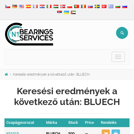
Toggle
navigat
Keresési eredmények a következő után: BLUECH
Keresési eredmények a
következő után: BLUECH
Csapágysorozat
Márka
Stock
Price
Rendelés
651015
BLUECH
500
—