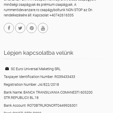
minőségi csapágyak és prémium csapágyak. A
rummentidevanzare.ro csapágyboltunk NON STOP az Ön
rendelkezésére áll: Kapcsolat +40742616335
Lépjen kapcsolatba velünk
SC Euro Universal Maketing SRL
Taxpayer Identification Number: RO39433433
Registration Number: J4/822/2018
Bank Name: BANCA TRANSILVANIA COMANESTI 605200
STR.REPUBLICII BL.18
Bank Account: RO70BTRLRONCRT0449926301