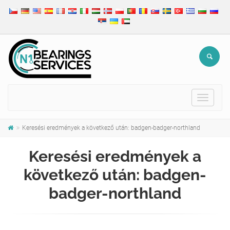
Toggle
navigat
Keresési eredmények a következő után: badgen-badger-northland
Keresési eredmények a
következő után: badgen-
badger-northland