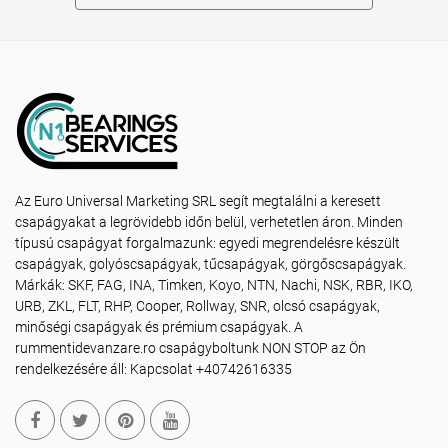
Az Euro Universal Marketing SRL segít megtalálni a keresett
csapágyakat a legrövidebb időn belül, verhetetlen áron. Minden
típusú csapágyat forgalmazunk: egyedi megrendelésre készült
csapágyak, golyóscsapágyak, tűcsapágyak, görgőscsapágyak.
Márkák: SKF, FAG, INA, Timken, Koyo, NTN, Nachi, NSK, RBR, IKO,
URB, ZKL, FLT, RHP, Cooper, Rollway, SNR, olcsó csapágyak,
minőségi csapágyak és prémium csapágyak. A
rummentidevanzare.ro csapágyboltunk NON STOP az Ön
rendelkezésére áll: Kapcsolat +40742616335