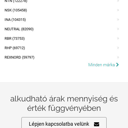
NTN (122278)
NSK (105458)
INA (104315)
NEUTRAL (82090)
RBR (73753)
RHP (69712)
REXNORD (59797)
Minden márka
alkudható árak mennyiség és
érték függvényében
Lépjen kapcsolatba velünk