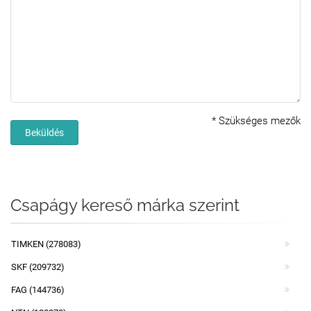
*
Szükséges mezők
Beküldés
Csapágy kereső márka szerint
TIMKEN (278083)
SKF (209732)
FAG (144736)