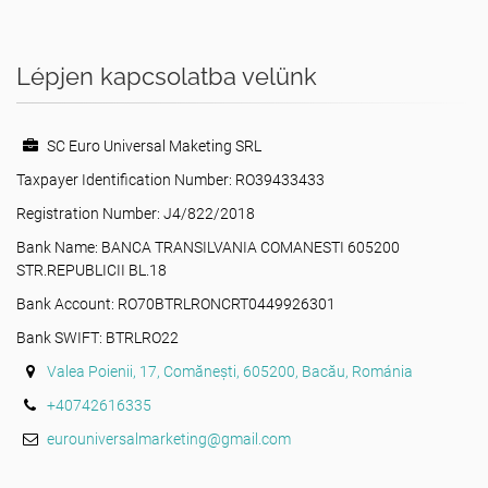
Lépjen kapcsolatba velünk
SC Euro Universal Maketing SRL
Taxpayer Identification Number: RO39433433
Registration Number: J4/822/2018
Bank Name: BANCA TRANSILVANIA COMANESTI 605200
STR.REPUBLICII BL.18
Bank Account: RO70BTRLRONCRT0449926301
Bank SWIFT: BTRLRO22
Valea Poienii, 17, Comănești, 605200, Bacău, Románia
+40742616335
eurouniversalmarketing@gmail.com