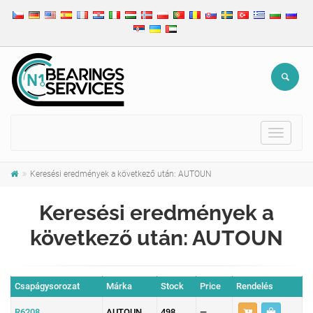
Toggle
navigat
Keresési eredmények a következő után: AUTOUN
Keresési eredmények a
következő után: AUTOUN
Csapágysorozat
Márka
Stock
Price
Rendelés
R6208
AUTOUN
498
—