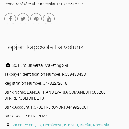
rendelkezésére áll: Kapcsolat +40742616335
Lépjen kapcsolatba velünk
SC Euro Universal Maketing SRL
Taxpayer Identification Number: RO39433433
Registration Number: J4/822/2018
Bank Name: BANCA TRANSILVANIA COMANESTI 605200
STR.REPUBLICII BL.18
Bank Account: RO70BTRLRONCRT0449926301
Bank SWIFT: BTRLRO22
Valea Poienii, 17, Comănești, 605200, Bacău, Románia