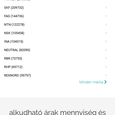
SKF (209732)
FAG (144736)
NTN (122278)
NSK (105458)
INA (104315)
NEUTRAL (82090)
RBR (73753)
RHP (69712)
REXNORD (59797)
Minden márka
alkudható árak mennyiség és