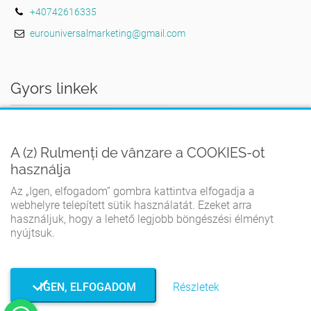
+40742616335
eurouniversalmarketing@gmail.com
Gyors linkek
AZ OTTHON
A (z) Rulmenți de vânzare a COOKIES-ot
FELHASZNÁLÁSI FELTÉTELEK
használja
ADATVÉDELMI IRÁNYELVEK
Az „Igen, elfogadom” gombra kattintva elfogadja a
COOKIE-IRÁNYELVEK
webhelyre telepített sütik használatát. Ezeket arra
használjuk, hogy a lehető legjobb böngészési élményt
KAPCSOLATBA LÉPNI
nyújtsuk.
IGEN, ELFOGADOM
Részletek
© Rulmenți de vânzare 2026. Minden jog fenntartva.
Készítette: