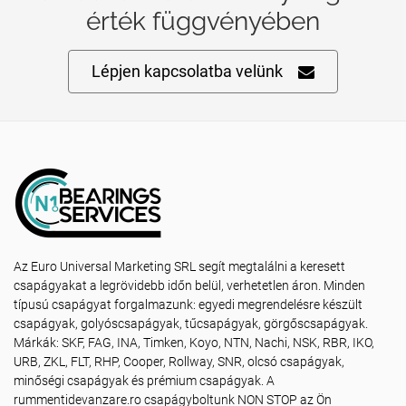
érték függvényében
Lépjen kapcsolatba velünk
Az Euro Universal Marketing SRL segít megtalálni a keresett
csapágyakat a legrövidebb időn belül, verhetetlen áron. Minden
típusú csapágyat forgalmazunk: egyedi megrendelésre készült
csapágyak, golyóscsapágyak, tűcsapágyak, görgőscsapágyak.
Márkák: SKF, FAG, INA, Timken, Koyo, NTN, Nachi, NSK, RBR, IKO,
URB, ZKL, FLT, RHP, Cooper, Rollway, SNR, olcsó csapágyak,
minőségi csapágyak és prémium csapágyak. A
rummentidevanzare.ro csapágyboltunk NON STOP az Ön