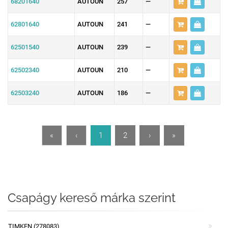
68201640
AUTOUN
257
—
62801640
AUTOUN
241
—
62501540
AUTOUN
239
—
62502340
AUTOUN
210
—
62503240
AUTOUN
186
—
«
‹
1
2
›
»
Csapágy kereső márka szerint
TIMKEN (278083)