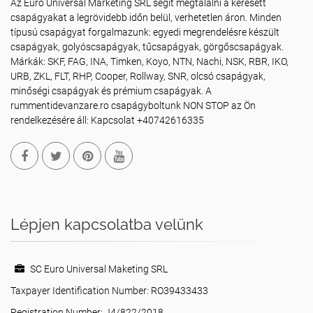
Az Euro Universal Marketing SRL segít megtalálni a keresett
csapágyakat a legrövidebb időn belül, verhetetlen áron. Minden
típusú csapágyat forgalmazunk: egyedi megrendelésre készült
csapágyak, golyóscsapágyak, tűcsapágyak, görgőscsapágyak.
Márkák: SKF, FAG, INA, Timken, Koyo, NTN, Nachi, NSK, RBR, IKO,
URB, ZKL, FLT, RHP, Cooper, Rollway, SNR, olcsó csapágyak,
minőségi csapágyak és prémium csapágyak. A
rummentidevanzare.ro csapágyboltunk NON STOP az Ön
rendelkezésére áll: Kapcsolat +40742616335
Lépjen kapcsolatba velünk
SC Euro Universal Maketing SRL
Taxpayer Identification Number: RO39433433
Registration Number: J4/822/2018