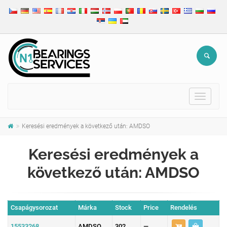
Toggle
navigat
Keresési eredmények a következő után: AMDSO
Keresési eredmények a
következő után: AMDSO
Csapágysorozat
Márka
Stock
Price
Rendelés
15533268
AMDSO
302
—