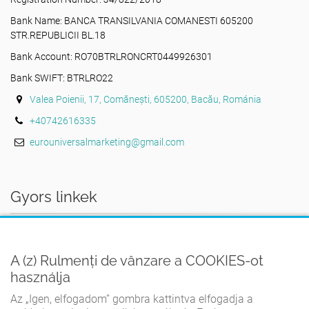
Bank Name: BANCA TRANSILVANIA COMANESTI 605200
STR.REPUBLICII BL.18
Bank Account: RO70BTRLRONCRT0449926301
Bank SWIFT: BTRLRO22
Valea Poienii, 17, Comănești, 605200, Bacău, Románia
+40742616335
eurouniversalmarketing@gmail.com
Gyors linkek
AZ OTTHON
A (z) Rulmenți de vânzare a COOKIES-ot
FELHASZNÁLÁSI FELTÉTELEK
használja
ADATVÉDELMI IRÁNYELVEK
Az „Igen, elfogadom” gombra kattintva elfogadja a
COOKIE-IRÁNYELVEK