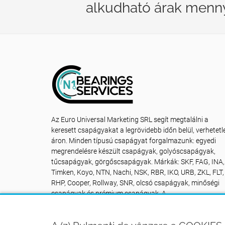
alkudható árak menn
Az Euro Universal Marketing SRL segít megtalálni a
keresett csapágyakat a legrövidebb időn belül, verhetetl
áron. Minden típusú csapágyat forgalmazunk: egyedi
megrendelésre készült csapágyak, golyóscsapágyak,
tűcsapágyak, görgőscsapágyak. Márkák: SKF, FAG, INA,
Timken, Koyo, NTN, Nachi, NSK, RBR, IKO, URB, ZKL, FLT,
RHP, Cooper, Rollway, SNR, olcsó csapágyak, minőségi
csapágyak és prémium csapágyak. A
rummentidevanzare.ro csapágyboltunk NON STOP az Ö
rendelkezésére áll: Kapcsolat +40742616335