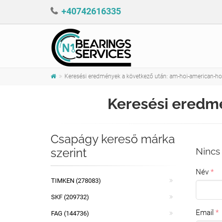
+40742616335
Keresési eredmények a következő után: am-hoi-american-ho
Keresési eredm
Csapágy kereső márka
szerint
Nincs 
Név
TIMKEN (278083)
SKF (209732)
Email
FAG (144736)