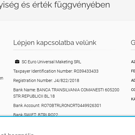
yiség és érték függvényében
Lépjen kapcsolatba velünk
G
SC Euro Universal Maketing SRL
A
Taxpayer Identification Number: RO39433433
F
en
Registration Number: J4/822/2018
A
Bank Name: BANCA TRANSILVANIA COMANESTI 605200
C
STR.REPUBLICII BL.18
K
Bank Account: RO70BTRLRONCRT0449926301
Bank SWIFT: BTRLRO22
n
Valea Poienii, 17, Comănești, 605200, Bacău,
Románia