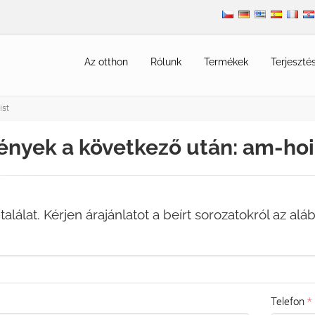
Az otthon
Rólunk
Termékek
Terjeszté
ist
ények a következő után: am-hoi
találat. Kérjen árajánlatot a beírt sorozatokról az alá
Telefon