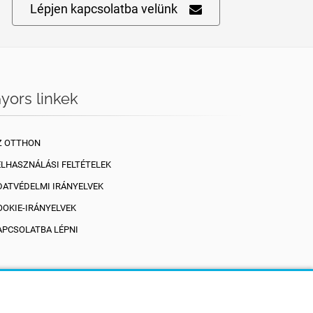
Lépjen kapcsolatba velünk
yors linkek
Z OTTHON
ELHASZNÁLÁSI FELTÉTELEK
DATVÉDELMI IRÁNYELVEK
OOKIE-IRÁNYELVEK
APCSOLATBA LÉPNI