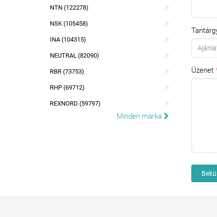
NTN (122278)
NSK (105458)
Tantárg
INA (104315)
NEUTRAL (82090)
Üzenet
RBR (73753)
RHP (69712)
REXNORD (59797)
Minden márka
Bekü