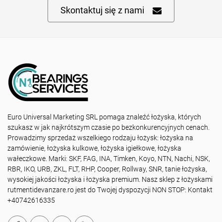
Skontaktuj się z nami
Euro Universal Marketing SRL pomaga znaleźć łożyska, których
szukasz w jak najkrótszym czasie po bezkonkurencyjnych cenach.
Prowadzimy sprzedaż wszelkiego rodzaju łożysk: łożyska na
zamówienie, łożyska kulkowe, łożyska igiełkowe, łożyska
wałeczkowe. Marki: SKF, FAG, INA, Timken, Koyo, NTN, Nachi, NSK,
RBR, IKO, URB, ZKL, FLT, RHP, Cooper, Rollway, SNR, tanie łożyska,
wysokiej jakości łożyska i łożyska premium. Nasz sklep z łożyskami
rutmentidevanzare.ro jest do Twojej dyspozycji NON STOP: Kontakt
+40742616335