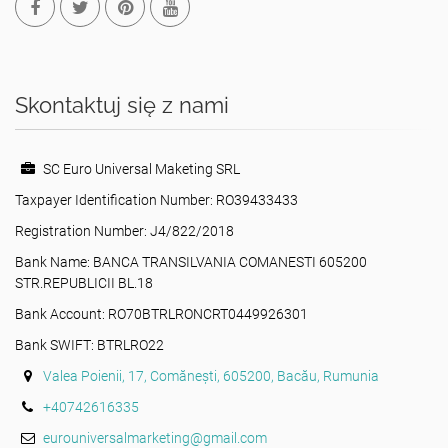
Skontaktuj się z nami
SC Euro Universal Maketing SRL
Taxpayer Identification Number: RO39433433
Registration Number: J4/822/2018
Bank Name: BANCA TRANSILVANIA COMANESTI 605200
STR.REPUBLICII BL.18
Bank Account: RO70BTRLRONCRT0449926301
Bank SWIFT: BTRLRO22
Valea Poienii, 17, Comănești, 605200, Bacău, Rumunia
+40742616335
eurouniversalmarketing@gmail.com