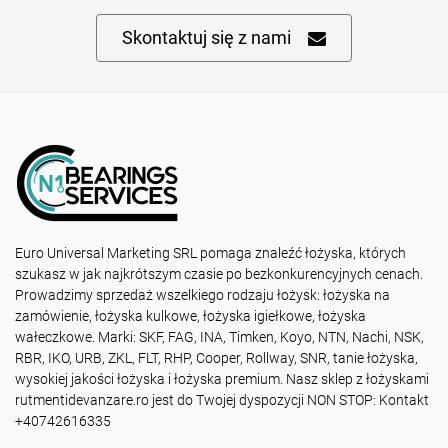
Skontaktuj się z nami
Euro Universal Marketing SRL pomaga znaleźć łożyska, których
szukasz w jak najkrótszym czasie po bezkonkurencyjnych cenach.
Prowadzimy sprzedaż wszelkiego rodzaju łożysk: łożyska na
zamówienie, łożyska kulkowe, łożyska igiełkowe, łożyska
wałeczkowe. Marki: SKF, FAG, INA, Timken, Koyo, NTN, Nachi, NSK,
RBR, IKO, URB, ZKL, FLT, RHP, Cooper, Rollway, SNR, tanie łożyska,
wysokiej jakości łożyska i łożyska premium. Nasz sklep z łożyskami
rutmentidevanzare.ro jest do Twojej dyspozycji NON STOP: Kontakt
+40742616335