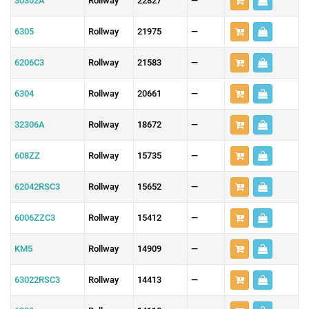
30302A
Rollway
22827
—
6305
Rollway
21975
—
6206C3
Rollway
21583
—
6304
Rollway
20661
—
32306A
Rollway
18672
—
608ZZ
Rollway
15735
—
62042RSC3
Rollway
15652
—
6006ZZC3
Rollway
15412
—
KM5
Rollway
14909
—
63022RSC3
Rollway
14413
—