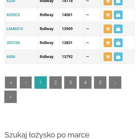
6200
Rollway
14118
—
6205C3
Rollway
14061
—
LM48510
Rollway
13909
—
30310A
Rollway
13831
—
6006
Rollway
13792
—
«
‹
1
2
3
4
5
›
»
Szukaj łożysko po marce