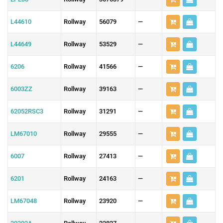
L44610
Rollway
56079
—
L44649
Rollway
53529
—
6206
Rollway
41566
—
6003ZZ
Rollway
39163
—
62052RSC3
Rollway
31291
—
LM67010
Rollway
29555
—
6007
Rollway
27413
—
6201
Rollway
24163
—
LM67048
Rollway
23920
—