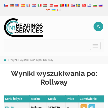
Toggle
navigat
Wyniki wyszukiwania po: Rollway
Wyniki wyszukiwania po:
Rollway
Seria łożysk
Marka
Stock
Price
Zamówienie
EPL38
Rollway
3676379
—