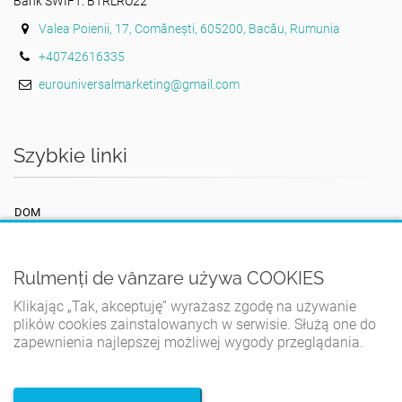
Bank SWIFT: BTRLRO22
Valea Poienii, 17, Comănești, 605200, Bacău, Rumunia
+40742616335
eurouniversalmarketing@gmail.com
Szybkie linki
DOM
REGULAMIN
POLITYKA PRYWATNOŚCI
Rulmenți de vânzare używa COOKIES
POLITYKA PLIKÓW COOKIES
Klikając „Tak, akceptuję” wyrażasz zgodę na używanie
plików cookies zainstalowanych w serwisie. Służą one do
KONTAKT
zapewnienia najlepszej możliwej wygody przeglądania.