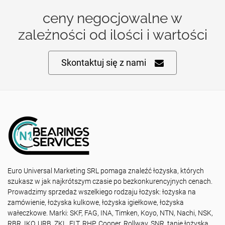
ceny negocjowalne w
zależności od ilości i wartości
Skontaktuj się z nami
Euro Universal Marketing SRL pomaga znaleźć łożyska, których
szukasz w jak najkrótszym czasie po bezkonkurencyjnych cenach.
Prowadzimy sprzedaż wszelkiego rodzaju łożysk: łożyska na
zamówienie, łożyska kulkowe, łożyska igiełkowe, łożyska
wałeczkowe. Marki: SKF, FAG, INA, Timken, Koyo, NTN, Nachi, NSK,
RBR, IKO, URB, ZKL, FLT, RHP, Cooper, Rollway, SNR, tanie łożyska,