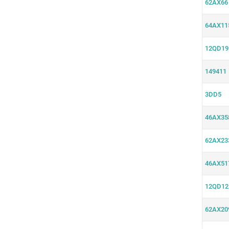
62AX66
64AX11
12QD19
149411
3DD5
46AX35
62AX23
46AX51
12QD12
62AX20