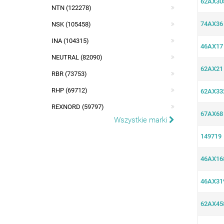
62AX30
NTN (122278)
74AX36
NSK (105458)
INA (104315)
46AX17
NEUTRAL (82090)
62AX21
RBR (73753)
RHP (69712)
62AX33
REXNORD (59797)
67AX68
Wszystkie marki
149719
46AX16
46AX31
62AX45