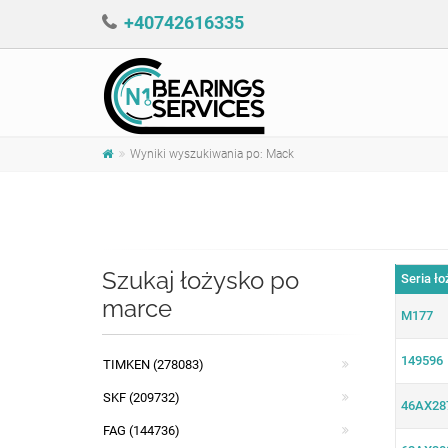
+40742616335
Wyniki wyszukiwania po: Mack
Szukaj łożysko po
Seria ło
marce
M177
149596
TIMKEN (278083)
SKF (209732)
46AX28
FAG (144736)