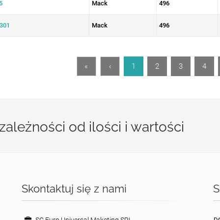
5
Mack
496
301
Mack
496
«
‹
1
2
3
4
leżności od ilości i wartości
Skontaktuj się z nami
S
D