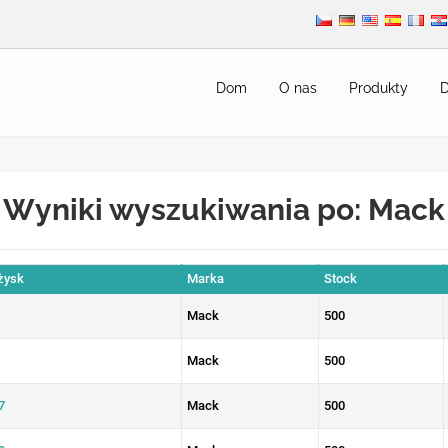
Dom
O nas
Produkty
D
Wyniki wyszukiwania po: Mack
żysk
Marka
Stock
Mack
500
Mack
500
7
Mack
500