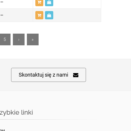
—
—
5
›
»
Skontaktuj się z nami
zybkie linki
OM