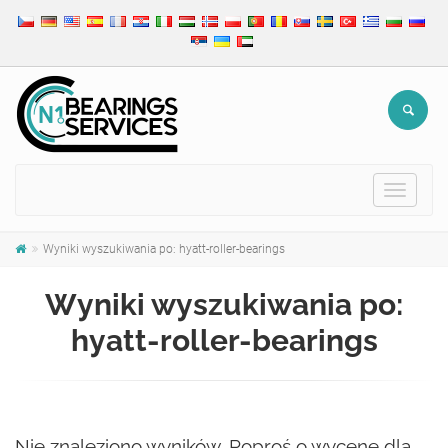
Toggle
navigat
Wyniki wyszukiwania po: hyatt-roller-bearings
Wyniki wyszukiwania po:
hyatt-roller-bearings
Nie znaleziono wyników. Poproś o wycenę dla