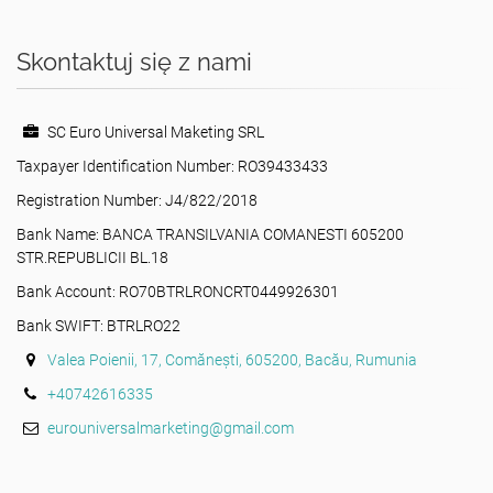
Skontaktuj się z nami
SC Euro Universal Maketing SRL
Taxpayer Identification Number: RO39433433
Registration Number: J4/822/2018
Bank Name: BANCA TRANSILVANIA COMANESTI 605200
STR.REPUBLICII BL.18
Bank Account: RO70BTRLRONCRT0449926301
Bank SWIFT: BTRLRO22
Valea Poienii, 17, Comănești, 605200, Bacău, Rumunia
+40742616335
eurouniversalmarketing@gmail.com