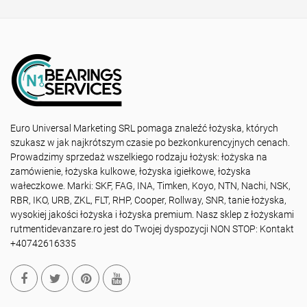
Euro Universal Marketing SRL pomaga znaleźć łożyska, których
szukasz w jak najkrótszym czasie po bezkonkurencyjnych cenach.
Prowadzimy sprzedaż wszelkiego rodzaju łożysk: łożyska na
zamówienie, łożyska kulkowe, łożyska igiełkowe, łożyska
wałeczkowe. Marki: SKF, FAG, INA, Timken, Koyo, NTN, Nachi, NSK,
RBR, IKO, URB, ZKL, FLT, RHP, Cooper, Rollway, SNR, tanie łożyska,
wysokiej jakości łożyska i łożyska premium. Nasz sklep z łożyskami
rutmentidevanzare.ro jest do Twojej dyspozycji NON STOP: Kontakt
+40742616335