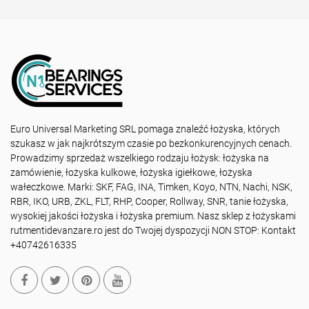
Euro Universal Marketing SRL pomaga znaleźć łożyska, których
szukasz w jak najkrótszym czasie po bezkonkurencyjnych cenach.
Prowadzimy sprzedaż wszelkiego rodzaju łożysk: łożyska na
zamówienie, łożyska kulkowe, łożyska igiełkowe, łożyska
wałeczkowe. Marki: SKF, FAG, INA, Timken, Koyo, NTN, Nachi, NSK,
RBR, IKO, URB, ZKL, FLT, RHP, Cooper, Rollway, SNR, tanie łożyska,
wysokiej jakości łożyska i łożyska premium. Nasz sklep z łożyskami
rutmentidevanzare.ro jest do Twojej dyspozycji NON STOP: Kontakt
+40742616335