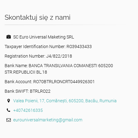
Skontaktuj się z nami
SC Euro Universal Maketing SRL
Taxpayer Identification Number: RO39433433
Registration Number: J4/822/2018
Bank Name: BANCA TRANSILVANIA COMANESTI 605200
STR.REPUBLICII BL.18
Bank Account: RO70BTRLRONCRT0449926301
Bank SWIFT: BTRLRO22
Valea Poienii, 17, Comănești, 605200, Bacău, Rumunia
+40742616335
eurouniversalmarketing@gmail.com