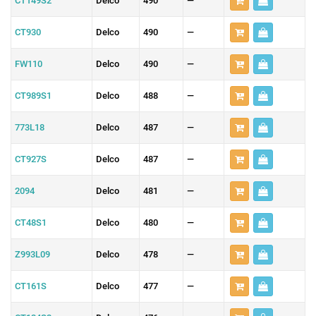
CT149S2
Delco
490
—
CT930
Delco
490
—
FW110
Delco
490
—
CT989S1
Delco
488
—
773L18
Delco
487
—
CT927S
Delco
487
—
2094
Delco
481
—
CT48S1
Delco
480
—
Z993L09
Delco
478
—
CT161S
Delco
477
—