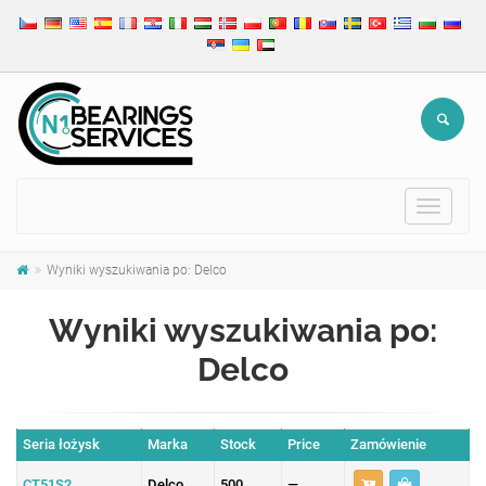
Toggle
navigat
Wyniki wyszukiwania po: Delco
Wyniki wyszukiwania po:
Delco
Seria łożysk
Marka
Stock
Price
Zamówienie
CT51S2
Delco
500
—