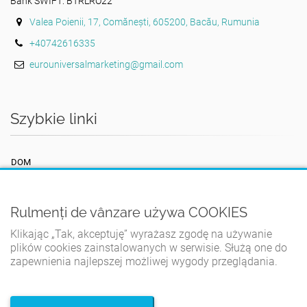
Bank SWIFT: BTRLRO22
Valea Poienii, 17, Comănești, 605200, Bacău, Rumunia
+40742616335
eurouniversalmarketing@gmail.com
Szybkie linki
DOM
REGULAMIN
POLITYKA PRYWATNOŚCI
Rulmenți de vânzare używa COOKIES
POLITYKA PLIKÓW COOKIES
Klikając „Tak, akceptuję” wyrażasz zgodę na używanie
plików cookies zainstalowanych w serwisie. Służą one do
KONTAKT
zapewnienia najlepszej możliwej wygody przeglądania.