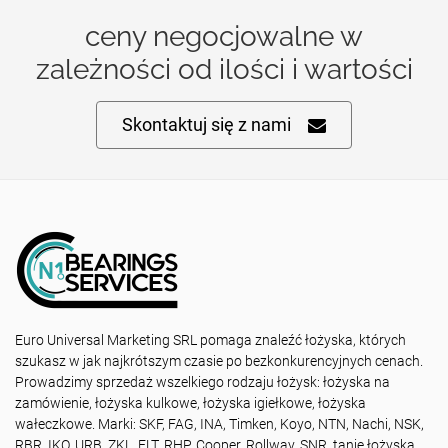
ceny negocjowalne w
zależności od ilości i wartości
Skontaktuj się z nami
Euro Universal Marketing SRL pomaga znaleźć łożyska, których
szukasz w jak najkrótszym czasie po bezkonkurencyjnych cenach.
Prowadzimy sprzedaż wszelkiego rodzaju łożysk: łożyska na
zamówienie, łożyska kulkowe, łożyska igiełkowe, łożyska
wałeczkowe. Marki: SKF, FAG, INA, Timken, Koyo, NTN, Nachi, NSK,
RBR, IKO, URB, ZKL, FLT, RHP, Cooper, Rollway, SNR, tanie łożyska,