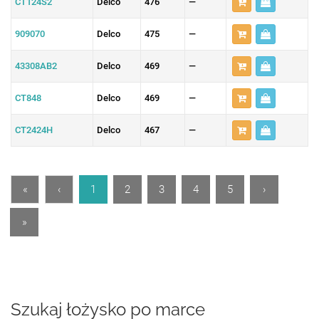
CT124S2
Delco
476
—
909070
Delco
475
—
43308AB2
Delco
469
—
CT848
Delco
469
—
CT2424H
Delco
467
—
«
‹
1
2
3
4
5
›
»
Szukaj łożysko po marce