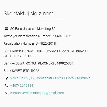
Skontaktuj się z nami
SC Euro Universal Maketing SRL
Taxpayer Identification Number: RO39433433
Registration Number: J4/822/2018
Bank Name: BANCA TRANSILVANIA COMANESTI 605200
STR.REPUBLICII BL.18
Bank Account: RO70BTRLRONCRT0449926301
Bank SWIFT: BTRLRO22
Valea Poienii, 17, Comănești, 605200, Bacău, Rumunia
+40742616335
eurouniversalmarketing@gmail.com