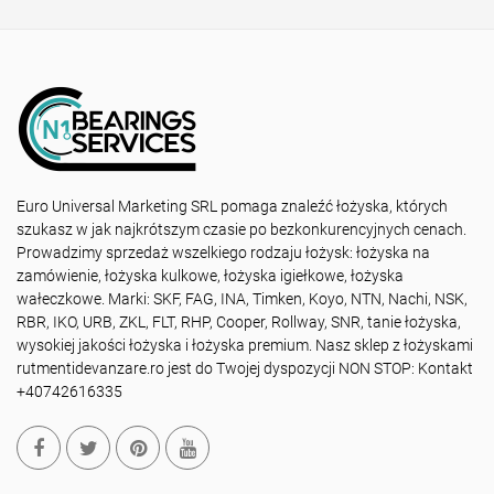
Euro Universal Marketing SRL pomaga znaleźć łożyska, których
szukasz w jak najkrótszym czasie po bezkonkurencyjnych cenach.
Prowadzimy sprzedaż wszelkiego rodzaju łożysk: łożyska na
zamówienie, łożyska kulkowe, łożyska igiełkowe, łożyska
wałeczkowe. Marki: SKF, FAG, INA, Timken, Koyo, NTN, Nachi, NSK,
RBR, IKO, URB, ZKL, FLT, RHP, Cooper, Rollway, SNR, tanie łożyska,
wysokiej jakości łożyska i łożyska premium. Nasz sklep z łożyskami
rutmentidevanzare.ro jest do Twojej dyspozycji NON STOP: Kontakt
+40742616335