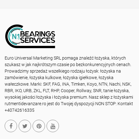
Euro Universal Marketing SRL pomaga znaleźć łożyska, których
szukasz w jak najkrótszym czasie po bezkonkurencyjnych cenach.
Prowadzimy sprzedaż wszelkiego rodzaju łożysk: łożyska na
zamówienie, łożyska kulkowe, łożyska igiełkowe, łożyska
wałeczkowe. Marki: SKF, FAG, INA, Timken, Koyo, NTN, Nachi, NSK,
RBR, IKO, URB, ZKL, FLT, RHP, Cooper, Rollway, SNR, tanie łożyska,
wysokiej jakości łożyska i łożyska premium. Nasz sklep z łożyskami
rutmentidevanzare.ro jest do Twojej dyspozycji NON STOP: Kontakt
+40742616335