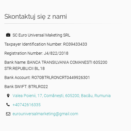
Skontaktuj się z nami
SC Euro Universal Maketing SRL
Taxpayer Identification Number: RO39433433
Registration Number: J4/822/2018
Bank Name: BANCA TRANSILVANIA COMANESTI 605200
STR.REPUBLICII BL.18
Bank Account: RO70BTRLRONCRT0449926301
Bank SWIFT: BTRLRO22
Valea Poienii, 17, Comănești, 605200, Bacău, Rumunia
+40742616335
eurouniversalmarketing@gmail.com