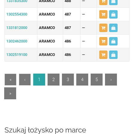
1331835300
ARAMCO
488
—
1302554300
ARAMCO
487
—
1331812000
ARAMCO
487
—
1302462000
ARAMCO
486
—
1302519100
ARAMCO
486
—
«
‹
1
2
3
4
5
›
»
Szukaj łożysko po marce