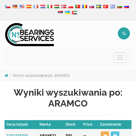
Toggle
navigat
Wyniki wyszukiwania po: ARAMCO
Wyniki wyszukiwania po:
ARAMCO
Seria łożysk
Marka
Stock
Price
Zamówienie
1331445200
ARAMCO
500
—