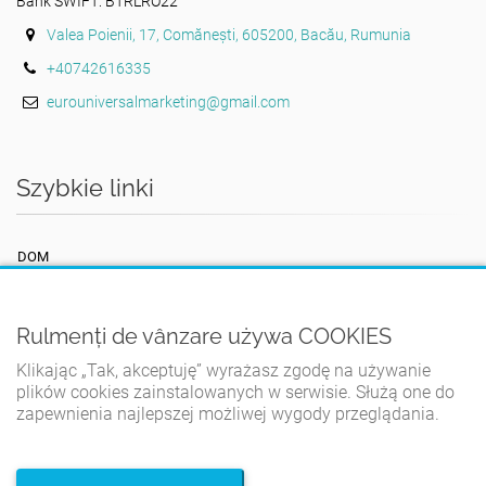
Bank SWIFT: BTRLRO22
Valea Poienii, 17, Comănești, 605200, Bacău, Rumunia
+40742616335
eurouniversalmarketing@gmail.com
Szybkie linki
DOM
REGULAMIN
POLITYKA PRYWATNOŚCI
Rulmenți de vânzare używa COOKIES
POLITYKA PLIKÓW COOKIES
Klikając „Tak, akceptuję” wyrażasz zgodę na używanie
plików cookies zainstalowanych w serwisie. Służą one do
KONTAKT
zapewnienia najlepszej możliwej wygody przeglądania.