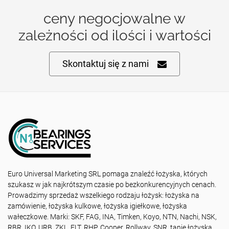
ceny negocjowalne w
zależności od ilości i wartości
Skontaktuj się z nami
Euro Universal Marketing SRL pomaga znaleźć łożyska, których
szukasz w jak najkrótszym czasie po bezkonkurencyjnych cenach.
Prowadzimy sprzedaż wszelkiego rodzaju łożysk: łożyska na
zamówienie, łożyska kulkowe, łożyska igiełkowe, łożyska
wałeczkowe. Marki: SKF, FAG, INA, Timken, Koyo, NTN, Nachi, NSK,
RBR, IKO, URB, ZKL, FLT, RHP, Cooper, Rollway, SNR, tanie łożyska,