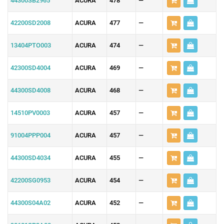
44300SB2965
ACURA
478
—
42200SD2008
ACURA
477
—
13404PTO003
ACURA
474
—
42300SD4004
ACURA
469
—
44300SD4008
ACURA
468
—
14510PV0003
ACURA
457
—
91004PPP004
ACURA
457
—
44300SD4034
ACURA
455
—
42200SG0953
ACURA
454
—
44300S04A02
ACURA
452
—