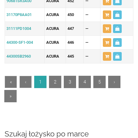
90681SR3A00
ACURA
452
—
31170P8AA01
ACURA
450
—
31111PD1004
ACURA
447
—
44300-SF1-004
ACURA
446
—
44300SB2960
ACURA
445
—
«
‹
1
2
3
4
5
›
»
Szukaj łożysko po marce