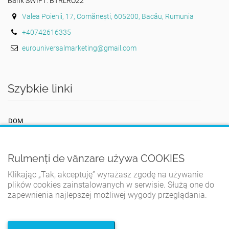
Bank SWIFT: BTRLRO22
Valea Poienii, 17, Comănești, 605200, Bacău, Rumunia
+40742616335
eurouniversalmarketing@gmail.com
Szybkie linki
DOM
REGULAMIN
POLITYKA PRYWATNOŚCI
Rulmenți de vânzare używa COOKIES
POLITYKA PLIKÓW COOKIES
Klikając „Tak, akceptuję” wyrażasz zgodę na używanie
plików cookies zainstalowanych w serwisie. Służą one do
KONTAKT
zapewnienia najlepszej możliwej wygody przeglądania.