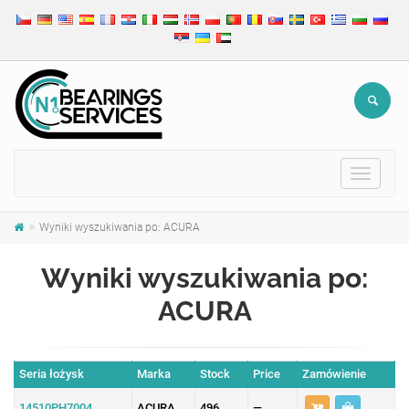
Toggle
navigat
Wyniki wyszukiwania po: ACURA
Wyniki wyszukiwania po:
ACURA
Seria łożysk
Marka
Stock
Price
Zamówienie
14510PH7004
ACURA
496
—