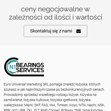
ceny negocjowalne w
zależności od ilości i wartości
Skontaktuj się z nami
Euro Universal Marketing SRL pomaga znaleźć łożyska, których
szukasz w jak najkrótszym czasie po bezkonkurencyjnych cenach.
Prowadzimy sprzedaż wszelkiego rodzaju łożysk: łożyska na
zamówienie, łożyska kulkowe, łożyska igiełkowe, łożyska
wałeczkowe. Marki: SKF, FAG, INA, Timken, Koyo, NTN, Nachi, NSK,
RBR, IKO, URB, ZKL, FLT, RHP, Cooper, Rollway, SNR, tanie łożyska,