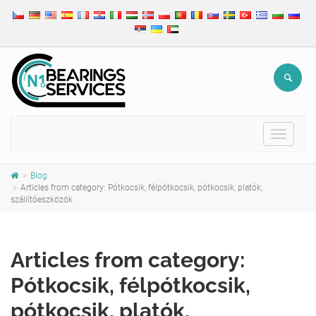
Toggle
navigat
Blog
Articles from category: Pótkocsik, félpótkocsik, pótkocsik, platók,
szállítóeszközök
Articles from category:
Pótkocsik, félpótkocsik,
pótkocsik, platók,