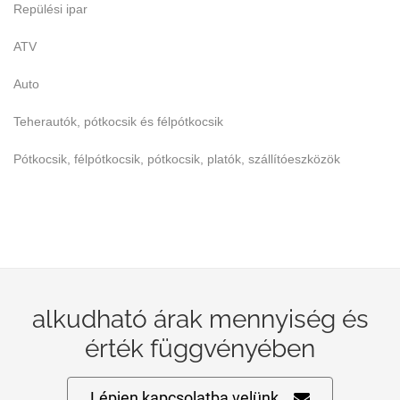
Repülési ipar
ATV
Auto
Teherautók, pótkocsik és félpótkocsik
Pótkocsik, félpótkocsik, pótkocsik, platók, szállítóeszközök
alkudható árak mennyiség és
érték függvényében
Lépjen kapcsolatba velünk