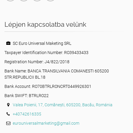
Lépjen kapcsolatba velünk
SC Euro Universal Maketing SRL
Taxpayer Identification Number: RO39433433
Registration Number: J4/822/2018
Bank Name: BANCA TRANSILVANIA COMANESTI 605200
STR.REPUBLICII BL.18
Bank Account: RO70BTRLRONCRT0449926301
Bank SWIFT: BTRLRO22
Valea Poienii, 17, Comănești, 605200, Bacău, Románia
+40742616335
eurouniversalmarketing@gmail.com