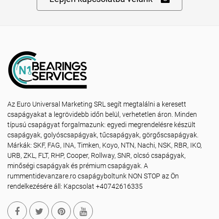
Az Euro Universal Marketing SRL segít megtalálni a keresett
csapágyakat a legrövidebb időn belül, verhetetlen áron. Minden
típusú csapágyat forgalmazunk: egyedi megrendelésre készült
csapágyak, golyóscsapágyak, tűcsapágyak, görgőscsapágyak.
Márkák: SKF, FAG, INA, Timken, Koyo, NTN, Nachi, NSK, RBR, IKO,
URB, ZKL, FLT, RHP, Cooper, Rollway, SNR, olcsó csapágyak,
minőségi csapágyak és prémium csapágyak. A
rummentidevanzare.ro csapágyboltunk NON STOP az Ön
rendelkezésére áll: Kapcsolat +40742616335