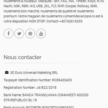
roulements à rouleaux. Marques : SKF, FAG, INA, Timken, Koyo, NTN,
Nachi, NSK, RBR, IKO, URB, ZKL, FLT, RHP, Cooper, Rollway, SNR,
roulements bon marché, roulements de qualité et roulements
premium. Notre magasin de roulements rulmentidevanzare.ro est à
votre disposition NON STOP: Contact +40742616335
Nous contacter
SC Euro Universal Maketing SRL
Taxpayer Identification Number: RO39433433
Registration Number: J4/822/2018
Bank Name: BANCA TRANSILVANIA COMANESTI 605200
STR.REPUBLICII BL.18
Bank Account: RO70BTRLRONCRT0449926301