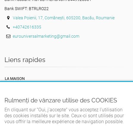
Bank SWIFT: BTRLRO22
Valea Poienii, 17, Comănești, 605200, Bacău, Roumanie
+40742616335
eurouniversalmarketing@gmail.com
Liens rapides
LA MAISON
TERMES ET CONDITIONS
POLITIQUE DE CONFIDENTIALITÉ
Rulmenți de vânzare utilise des COOKIES
POLITIQUE DE COOKIES
En cliquant sur "Oui, j'accepte" vous acceptez l'utilisation
des cookies installés sur le site. Ceux-ci sont utilisés pour
CONTACT
vous offrir la meilleure expérience de navigation possible.