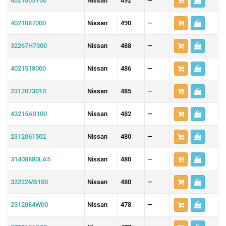
4021005Y00
Nissan
492
—
4021087000
Nissan
490
—
32267H7300
Nissan
488
—
4021518000
Nissan
486
—
2312073010
Nissan
485
—
43215A0100
Nissan
482
—
2312061502
Nissan
480
—
31408880LA5
Nissan
480
—
32222M5100
Nissan
480
—
2312084W00
Nissan
478
—