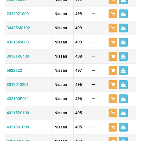
2312021000
Nissan
499
—
30435M0102
Nissan
499
—
4321545000
Nissan
499
—
30501K0400
Nissan
498
—
5822622
Nissan
497
—
3812013201
Nissan
496
—
432100P011
Nissan
496
—
40215P0100
Nissan
495
—
4321501P00
Nissan
495
—