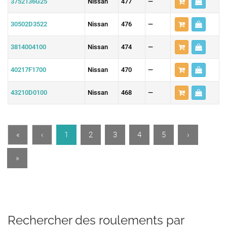
3752136G25
Nissan
477
—
30502D3522
Nissan
476
—
3814004100
Nissan
474
—
40217F1700
Nissan
470
—
43210D0100
Nissan
468
—
«
‹
1
2
3
4
5
›
»
Rechercher des roulements par