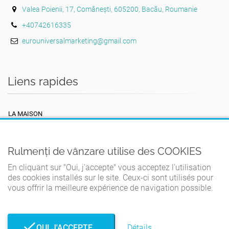
Valea Poienii, 17, Comănești, 605200, Bacău, Roumanie
+40742616335
eurouniversalmarketing@gmail.com
Liens rapides
LA MAISON
TERMES ET CONDITIONS
POLITIQUE DE CONFIDENTIALITÉ
Rulmenți de vânzare utilise des COOKIES
POLITIQUE DE COOKIES
En cliquant sur "Oui, j'accepte" vous acceptez l'utilisation
des cookies installés sur le site. Ceux-ci sont utilisés pour
CONTACT
vous offrir la meilleure expérience de navigation possible.
OUI J'ACCEPTE
Détails