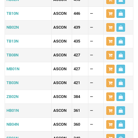
TB10N
ASCON
446
—
NB02N
ASCON
439
—
TB13N
ASCON
435
—
TB08N
ASCON
427
—
MB01N
ASCON
427
—
TB03N
ASCON
421
—
ZB02N
ASCON
384
—
HB01N
ASCON
361
—
NB04N
ASCON
360
—