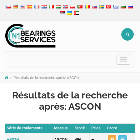
Toggle
navigat
Résultats de la recherche après: ASCON
Résultats de la recherche
après: ASCON
Série de roulements
Marque
Stock
Price
Ordre
HB02N
ASCON
496
—