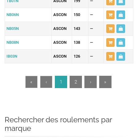
TB01N
ASCON
199
—
NB06N
ASCON
150
—
NB05N
ASCON
143
—
NB08N
ASCON
138
—
IB03N
ASCON
126
—
«
‹
1
2
›
»
Rechercher des roulements par
marque