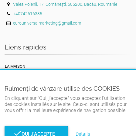
Valea Poienii, 17, Comănești, 605200, Bacău, Roumanie
+40742616335
eurouniversalmarketing@gmail.com
Liens rapides
LA MAISON
TERMES ET CONDITIONS
POLITIQUE DE CONFIDENTIALITÉ
Rulmenți de vânzare utilise des COOKIES
POLITIQUE DE COOKIES
En cliquant sur "Oui, j'accepte" vous acceptez l'utilisation
des cookies installés sur le site. Ceux-ci sont utilisés pour
CONTACT
vous offrir la meilleure expérience de navigation possible.
OUI J'ACCEPTE
Détails