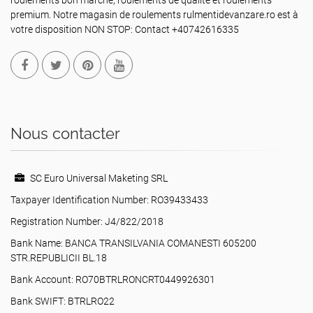
roulements bon marché, roulements de qualité et roulements
premium. Notre magasin de roulements rulmentidevanzare.ro est à
votre disposition NON STOP: Contact +40742616335
Nous contacter
SC Euro Universal Maketing SRL
Taxpayer Identification Number: RO39433433
Registration Number: J4/822/2018
Bank Name: BANCA TRANSILVANIA COMANESTI 605200
STR.REPUBLICII BL.18
Bank Account: RO70BTRLRONCRT0449926301
Bank SWIFT: BTRLRO22