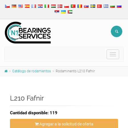
Toggle
navigat
Catálogo de rodamientos
Rodaminento L210 Fafnir
L210 Fafnir
Cantidad disponible: 119
Agregar a la solicitud de oferta