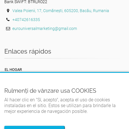
Bank SWIFT: BTRLRO22
Valea Poienii, 17, Comănești, 605200, Bacău, Rumania
+40742616335
eurouniversalmarketing@gmail.com
Enlaces rápidos
EL HOGAR
TÉRMINOS Y CONDICIONES
POLÍTICA DE PRIVACIDAD
Rulmenți de vânzare usa COOKIES
POLÍTICA DE COOKIES
Al hacer clic en "Sí, acepto", acepta el uso de cookies
instaladas en el sitio. Estos se utilizan para brindarle la
CONTACTO
mejor experiencia de navegación posible.