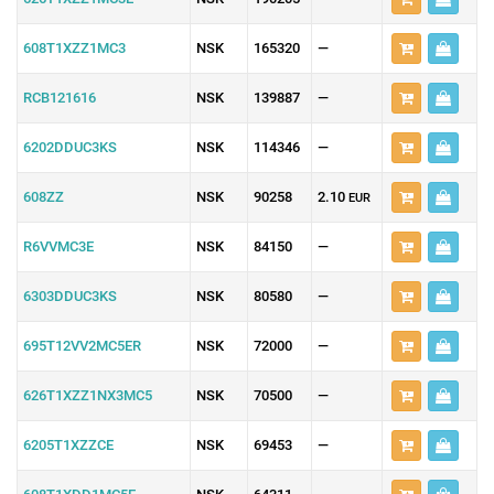
608T1XZZ1MC3
NSK
165320
—
RCB121616
NSK
139887
—
6202DDUC3KS
NSK
114346
—
608ZZ
NSK
90258
2.10
EUR
R6VVMC3E
NSK
84150
—
6303DDUC3KS
NSK
80580
—
695T12VV2MC5ER
NSK
72000
—
626T1XZZ1NX3MC5
NSK
70500
—
6205T1XZZCE
NSK
69453
—