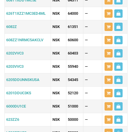
608T1XDD1MC5E
NSK
64311
—
626T1XZZ1MC3ED4ML
NSK
64000
—
6082Z
NSK
61351
—
608ZZ1NRMC5AKCLV
NSK
60600
—
6202VVC3
NSK
60403
—
6203VVC3
NSK
55940
—
6205DDUNNSKUSA
NSK
54345
—
6201DDUC3KS
NSK
52120
—
6000DU1CE
NSK
51000
—
623ZZ6
NSK
50000
—