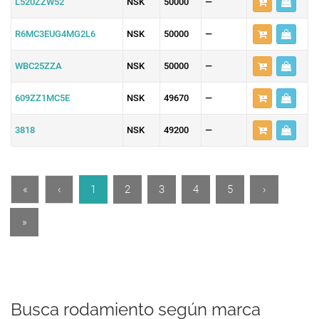
L520ZZW52
NSK
50000
—
R6MC3EUG4MG2L6
NSK
50000
—
WBC25ZZA
NSK
50000
—
609ZZ1MC5E
NSK
49670
—
3818
NSK
49200
—
«
‹
1
2
3
4
5
›
»
Busca rodamiento según marca