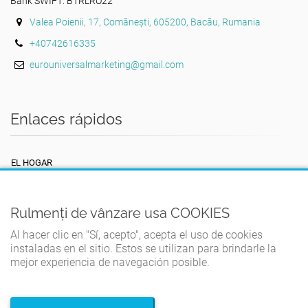
Bank SWIFT: BTRLRO22
Valea Poienii, 17, Comănești, 605200, Bacău, Rumania
+40742616335
eurouniversalmarketing@gmail.com
Enlaces rápidos
EL HOGAR
TÉRMINOS Y CONDICIONES
POLÍTICA DE PRIVACIDAD
Rulmenți de vânzare usa COOKIES
POLÍTICA DE COOKIES
Al hacer clic en "Sí, acepto", acepta el uso de cookies
instaladas en el sitio. Estos se utilizan para brindarle la
CONTACTO
mejor experiencia de navegación posible.