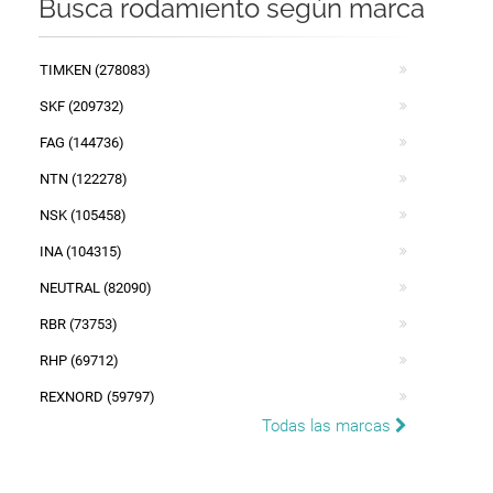
Busca rodamiento según marca
TIMKEN (278083)
SKF (209732)
FAG (144736)
NTN (122278)
NSK (105458)
INA (104315)
NEUTRAL (82090)
RBR (73753)
RHP (69712)
REXNORD (59797)
Todas las marcas