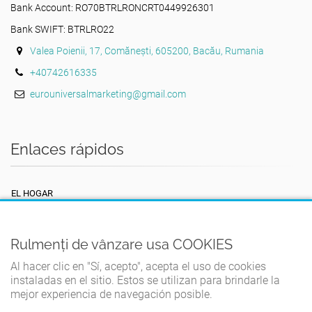
Bank Account: RO70BTRLRONCRT0449926301
Bank SWIFT: BTRLRO22
Valea Poienii, 17, Comănești, 605200, Bacău, Rumania
+40742616335
eurouniversalmarketing@gmail.com
Enlaces rápidos
EL HOGAR
TÉRMINOS Y CONDICIONES
POLÍTICA DE PRIVACIDAD
Rulmenți de vânzare usa COOKIES
POLÍTICA DE COOKIES
Al hacer clic en "Sí, acepto", acepta el uso de cookies
instaladas en el sitio. Estos se utilizan para brindarle la
CONTACTO
mejor experiencia de navegación posible.