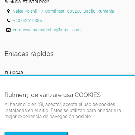
Bank SWIFT: BTRLRO22
Valea Poienii, 17, Comănești, 605200, Bacău, Rumania
+40742616335
eurouniversalmarketing@gmail.com
Enlaces rápidos
EL HOGAR
TÉRMINOS Y CONDICIONES
POLÍTICA DE PRIVACIDAD
Rulmenți de vânzare usa COOKIES
POLÍTICA DE COOKIES
Al hacer clic en "Sí, acepto", acepta el uso de cookies
instaladas en el sitio. Estos se utilizan para brindarle la
CONTACTO
mejor experiencia de navegación posible.