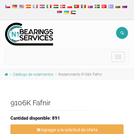
Toggle
navigat
Catálogo de rodamientos
Rodaminento 9106K Fafnir
9106K Fafnir
Cantidad disponible: 891
Agregar a la solicitud de oferta