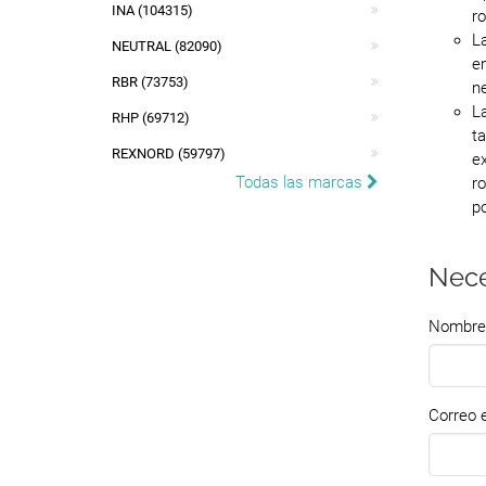
INA (104315)
r
L
NEUTRAL (82090)
e
RBR (73753)
n
L
RHP (69712)
t
REXNORD (59797)
e
Todas las marcas
r
po
Nece
Nombre
Correo e