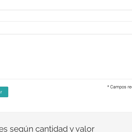
*
Campos req
r
es según cantidad y valor