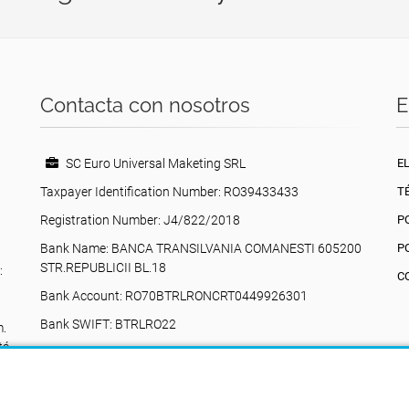
Contacta con nosotros
E
SC Euro Universal Maketing SRL
E
Taxpayer Identification Number: RO39433433
T
Registration Number: J4/822/2018
P
Bank Name: BANCA TRANSILVANIA COMANESTI 605200
P
STR.REPUBLICII BL.18
:
C
Bank Account: RO70BTRLRONCRT0449926301
Bank SWIFT: BTRLRO22
m.
tá
Valea Poienii, 17, Comănești, 605200, Bacău,
Rumania
+40742616335