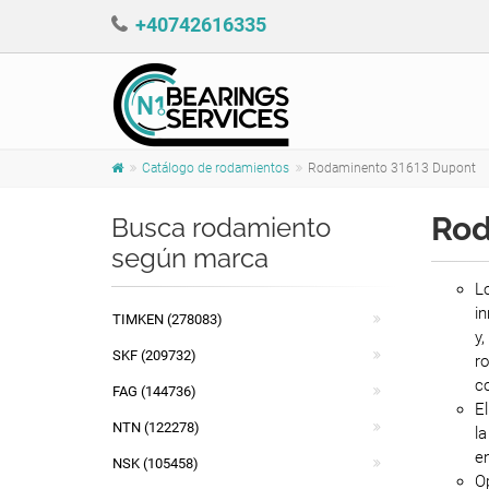
+40742616335
Catálogo de rodamientos
Rodaminento 31613 Dupont
Rod
Busca rodamiento
según marca
L
in
TIMKEN (278083)
y,
SKF (209732)
ro
co
FAG (144736)
E
NTN (122278)
la
en
NSK (105458)
Op