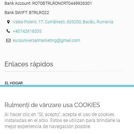
Bank Account: RO70BTRLRONCRT0449926301
Bank SWIFT: BTRLRO22
Valea Poienii, 17, Comănești, 605200, Bacău, Rumania
+40742616335
eurouniversalmarketing@gmail.com
Enlaces rápidos
EL HOGAR
TÉRMINOS Y CONDICIONES
POLÍTICA DE PRIVACIDAD
Rulmenți de vânzare usa COOKIES
POLÍTICA DE COOKIES
Al hacer clic en "Sí, acepto", acepta el uso de cookies
instaladas en el sitio. Estos se utilizan para brindarle la
CONTACTO
mejor experiencia de navegación posible.