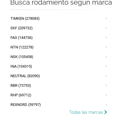
Busca rodamiento según marca
TIMKEN (278083)
SKF (209732)
FAG (144736)
NTN (122278)
NSK (105458)
INA (104315)
NEUTRAL (82090)
RBR (73753)
RHP (69712)
REXNORD (59797)
Todas las marcas