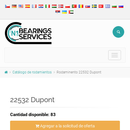
Toggle
navigat
Catálogo de rodamientos
Rodaminento 22532 Dupont
22532 Dupont
Cantidad disponible: 83
Agregar a la solicitud de oferta