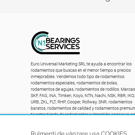
Euro Universal Marketing SRL te ayuda a encontrar los
rodamientos que buscas en el menor tiempo a precios
inmejorables. Vendemos todo tipo de rodamientos:
rodamientos especiales, rodamientos de bolas,
rodamientos de agujas, rodamientos de rodillos. Marcas
SKF, FAG, INA, Timken, Koyo, NTN, Nachi, NSK, RBR, IKO,
URB, ZKL, FLT, RHP, Cooper, Rollway, SNR, rodamientos
baratos, rodamientos de calidad y rodamientos premiu
Nuestra tienda de rodamientos rulmentidevanzare.ro es
a su disposición SIN PARAR: Contacto +40742616335
Rulmenți de vânzare usa COOKIES