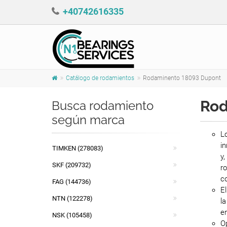
+40742616335
Catálogo de rodamientos
Rodaminento 18093 Dupont
Rod
Busca rodamiento
según marca
L
in
TIMKEN (278083)
y,
SKF (209732)
ro
co
FAG (144736)
E
NTN (122278)
la
en
NSK (105458)
Op