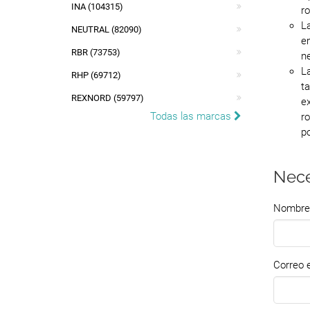
INA (104315)
r
L
NEUTRAL (82090)
e
RBR (73753)
n
L
RHP (69712)
t
REXNORD (59797)
e
Todas las marcas
r
po
Nece
Nombre
Correo e