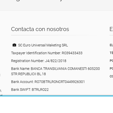
Contacta con nosotros
E
SC Euro Universal Maketing SRL
E
Taxpayer Identification Number: RO39433433
T
Registration Number: J4/822/2018
P
Bank Name: BANCA TRANSILVANIA COMANESTI 605200
P
STR.REPUBLICII BL.18
:
C
Bank Account: RO70BTRLRONCRT0449926301
Bank SWIFT: BTRLRO22
m.
tá
Valea Poienii, 17, Comănești, 605200, Bacău,
Rumania
+40742616335