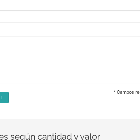
*
Campos req
r
es según cantidad y valor