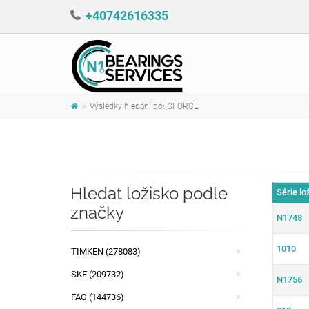
+40742616335
Výsledky hledání po: CFORCE
Hledat ložisko podle
Série lo
značky
N1748
1010
TIMKEN (278083)
SKF (209732)
N1756
FAG (144736)