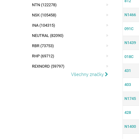
812
NTN (122278)
N1466
NSK (105458)
INA (104315)
091C
NEUTRAL (82090)
N1439
RBR (73753)
RHP (69712)
018C
REXNORD (59797)
431
Všechny značky
403
N1745
428
N1400