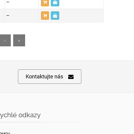
—
—
›
»
Kontaktujte nás
ychlé odkazy
OMOV