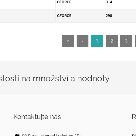
CFORCE
314
CFORCE
298
«
‹
1
2
3
losti na množství a hodnoty
Kontaktujte nás
R
D