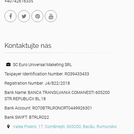
+40742616335
Kontaktujte nás
SC Euro Universal Maketing SRL
Taxpayer Identification Number: RO39433433
Registration Number: J4/822/2018
Bank Name: BANCA TRANSILVANIA COMANESTI 605200
STR.REPUBLICII BL.18
Bank Account: RO70BTRLRONCRT0449926301
Bank SWIFT: BTRLRO22
Valea Poienii, 17, Comănești, 605200, Bacău, Rumunsko