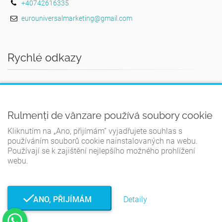
+40742616335
eurouniversalmarketing@gmail.com
Rychlé odkazy
DOMOV
PRAVIDLA A PODMÍNKY
Rulmenți de vânzare používá soubory cookie
ZÁSADY OCHRANY OSOBNÍCH ÚDAJŮ
Kliknutím na „Ano, přijímám“ vyjadřujete souhlas s
ZÁSADY POUŽÍVÁNÍ COOKIES
používáním souborů cookie nainstalovaných na webu.
Používají se k zajištění nejlepšího možného prohlížení
KONTAKT
webu.
ANO, PŘIJÍMÁM
Detaily
© Rulmenți de vânzare 2026. Všechna práva vyhrazena.
Vyvinuto
uživatelem TWS.