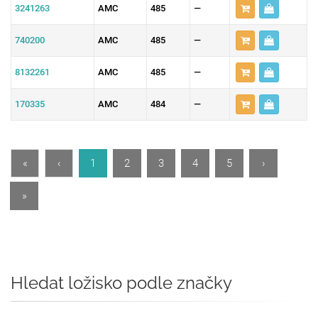
3241263
AMC
485
—
740200
AMC
485
—
8132261
AMC
485
—
170335
AMC
484
—
«
‹
1
2
3
4
5
›
»
Hledat ložisko podle značky