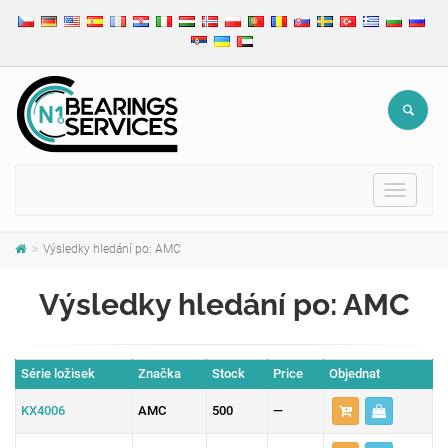
Toggle
navigat
Výsledky hledání po: AMC
Výsledky hledání po: AMC
Série ložisek
Značka
Stock
Price
Objednat
KX4006
AMC
500
—