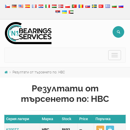
Toggle
navigat
Резултати от търсенето по: HBC
Резултати от
търсенето по: HBC
Серия лагери
Марка
Stock
Price
Поръчка
6200ZZ
HBC
8693
—