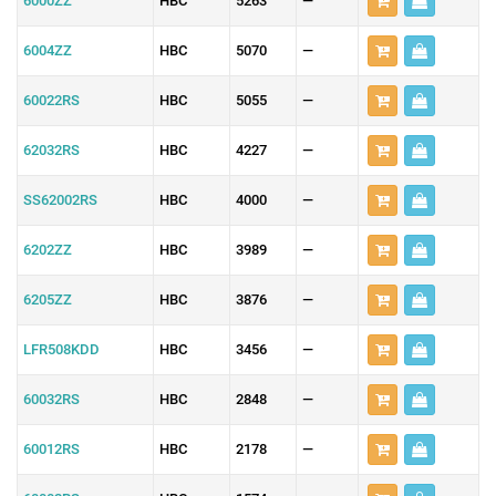
6000ZZ
HBC
5263
—
6004ZZ
HBC
5070
—
60022RS
HBC
5055
—
62032RS
HBC
4227
—
SS62002RS
HBC
4000
—
6202ZZ
HBC
3989
—
6205ZZ
HBC
3876
—
LFR508KDD
HBC
3456
—
60032RS
HBC
2848
—
60012RS
HBC
2178
—