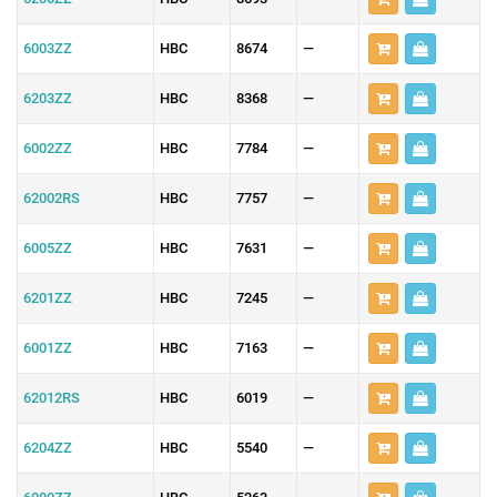
6003ZZ
HBC
8674
—
6203ZZ
HBC
8368
—
6002ZZ
HBC
7784
—
62002RS
HBC
7757
—
6005ZZ
HBC
7631
—
6201ZZ
HBC
7245
—
6001ZZ
HBC
7163
—
62012RS
HBC
6019
—
6204ZZ
HBC
5540
—