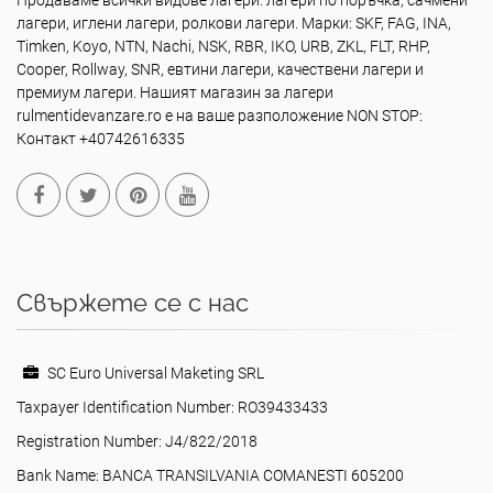
Продаваме всички видове лагери: лагери по поръчка, сачмени
лагери, иглени лагери, ролкови лагери. Марки: SKF, FAG, INA,
Timken, Koyo, NTN, Nachi, NSK, RBR, IKO, URB, ZKL, FLT, RHP,
Cooper, Rollway, SNR, евтини лагери, качествени лагери и
премиум лагери. Нашият магазин за лагери
rulmentidevanzare.ro е на ваше разположение NON STOP:
Контакт +40742616335
Свържете се с нас
SC Euro Universal Maketing SRL
Taxpayer Identification Number: RO39433433
Registration Number: J4/822/2018
Bank Name: BANCA TRANSILVANIA COMANESTI 605200