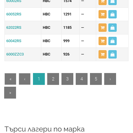
60002RS
HBC
1574
—
60052RS
HBC
1291
—
62022RS
HBC
1185
—
60042RS
HBC
999
—
6000ZZC3
HBC
926
—
«
‹
1
2
3
4
5
›
»
Търси лагери по марка