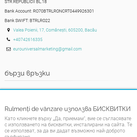
STR.REPUBLICII BL.18
Bank Account: RO70BTRLRONCRT0449926301
Bank SWIFT: BTRLRO22
Valea Poienii, 17, Comănești, 605200, Bacău
+40742616335
eurouniversalmarketing@gmail.com
бързи връзки
ДОМЪТ
ПРАВИЛА И УСЛОВИЯ
Rulmenți de vânzare използва БИСКВИТКИ
ПОЛИТИКА ЗА ПОВЕРИТЕЛНОСТ
Като кликнете върху „Да, приемам“, вие се съгласявате
ПОЛИТИКА ЗА БИСКВИТКИ
с използването на бисквитки, инсталирани на сайта. Те
се използват, за да ви дадат възможно най-доброто
КОНТАКТ
сърфиране.