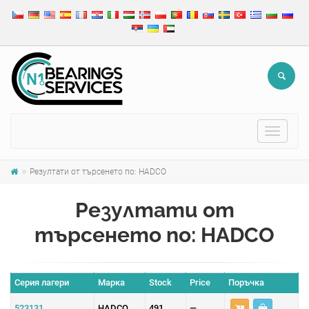
Toggle
navigat
Резултати от търсенето по: HADCO
Резултати от
търсенето по: HADCO
Серия лагери
Марка
Stock
Price
Поръчка
523131
HADCO
491
—