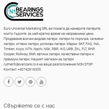
Euro Universal Marketing SRL ви помага да намерите лагерите,
които търсите, за най-кратко време на несравними цени.
Продаваме всички видове лагери: лагери по поръчка, сачмени
лагери, иглени лагери, ролкови лагери. Марки: SKF, FAG, INA,
Timken, Koyo, NTN, Nachi, NSK, RBR, IKO, URB, ZKL, FLT, RHP,
Cooper, Rollway, SNR, евтини лагери, качествени лагери и
премиум лагери. Нашият магазин за лагери
rulmentidevanzare.ro е на ваше разположение NON STOP:
Контакт +40742616335
Свържете се с нас