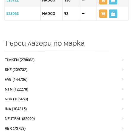
523122
HADCO
130
—
523063
HADCO
92
—
Търси лагери по марка
TIMKEN (278083)
SKF (209732)
FAG (144736)
NTN (122278)
NSK (105458)
INA (104315)
NEUTRAL (82090)
RBR (73753)