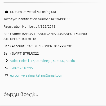
SC Euro Universal Maketing SRL
Taxpayer Identification Number: RO39433433
Registration Number: J4/822/2018
Bank Name: BANCA TRANSILVANIA COMANESTI 605200
STR.REPUBLICII BL.18
Bank Account: RO70BTRLRONCRT0449926301
Bank SWIFT: BTRLRO22
Valea Poienii, 17, Comănești, 605200, Bacău
+40742616335
eurouniversalmarketing@gmail.com
бързи връзки