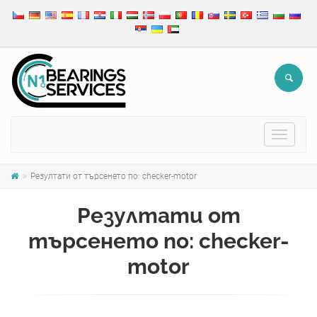
Toggle
navigat
Резултати от търсенето по: checker-motor
Резултати от
търсенето по: checker-
motor