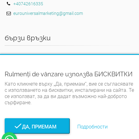
+40742616335
eurouniversalmarketing@gmail.com
бързи връзки
ДОМЪТ
ПРАВИЛА И УСЛОВИЯ
Rulmenți de vânzare използва БИСКВИТКИ
ПОЛИТИКА ЗА ПОВЕРИТЕЛНОСТ
Като кликнете върху „Да, приемам“, вие се съгласявате
ПОЛИТИКА ЗА БИСКВИТКИ
с използването на бисквитки, инсталирани на сайта. Те
се използват, за да ви дадат възможно най-доброто
КОНТАКТ
сърфиране.
ДА, ПРИЕМАМ
Подробности
© Rulmenți de vânzare 2026. Всички права запазени.
Разработено от TWS.