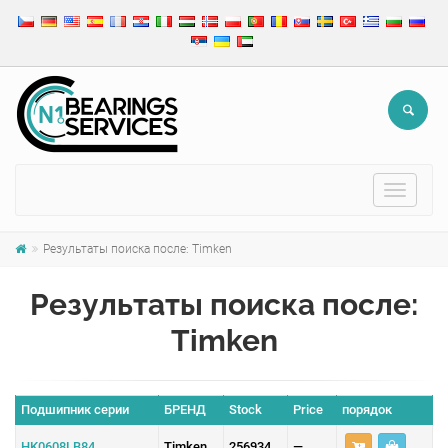
Toggle
navigat
Результаты поиска после: Timken
Результаты поиска после:
Timken
Подшипник серии
БРЕНД
Stock
Price
порядок
HK0608LB84
Timken
256934
—