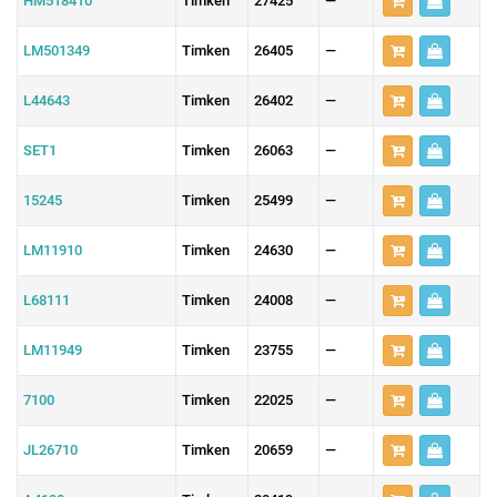
HM518410
Timken
27425
—
LM501349
Timken
26405
—
L44643
Timken
26402
—
SET1
Timken
26063
—
15245
Timken
25499
—
LM11910
Timken
24630
—
L68111
Timken
24008
—
LM11949
Timken
23755
—
7100
Timken
22025
—
JL26710
Timken
20659
—