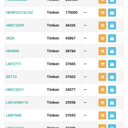
HK0810J13L162
Timken
170000
—
HM212049
Timken
46326
—
382A
Timken
43867
—
HK0808
Timken
38784
—
LM12711
Timken
37665
—
SET10
Timken
37603
—
HM212011
Timken
34577
—
L6814968110
Timken
29598
—
LM67048
Timken
27693
—