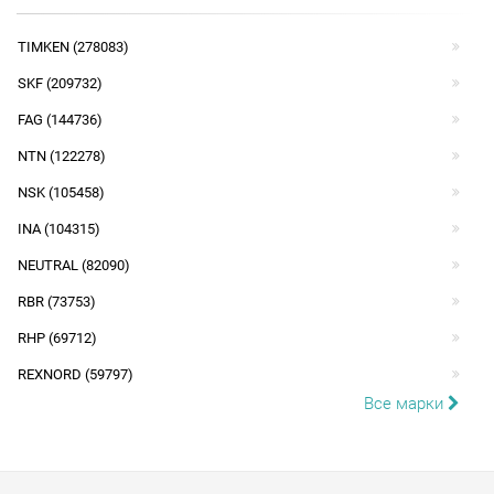
TIMKEN (278083)
SKF (209732)
FAG (144736)
NTN (122278)
NSK (105458)
INA (104315)
NEUTRAL (82090)
RBR (73753)
RHP (69712)
REXNORD (59797)
Все марки