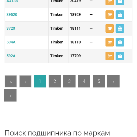
A4138
Timken
20419
—
39520
Timken
18929
—
3720
Timken
18111
—
594A
Timken
18110
—
592A
Timken
17709
—
«
‹
1
2
3
4
5
›
»
Поиск подшипникa по маркам