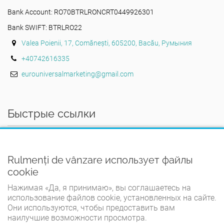
Bank Account: RO70BTRLRONCRT0449926301
Bank SWIFT: BTRLRO22
Valea Poienii, 17, Comănești, 605200, Bacău, Румыния
+40742616335
eurouniversalmarketing@gmail.com
Быстрые ссылки
ДОМ
Rulmenți de vânzare использует файлы
УСЛОВИЯ И ПОЛОЖЕНИЯ
cookie
ПОЛИТИКА КОНФИДЕНЦИАЛЬНОСТИ
Нажимая «Да, я принимаю», вы соглашаетесь на
ПОЛИТИКА ИСПОЛЬЗОВАНИЯ ФАЙЛОВ COOKIE
использование файлов cookie, установленных на сайте.
Они используются, чтобы предоставить вам
СВЯЗАТЬСЯ С НАМИ
наилучшие возможности просмотра.