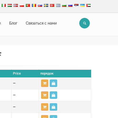
е
Блог
Связаться с нами
F
Price
порядок
—
—
—