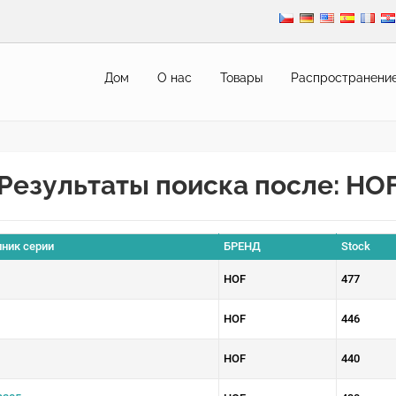
Дом
О нас
Товары
Pаспространени
Результаты поиска после: HO
ник серии
БРЕНД
Stock
HOF
477
HOF
446
HOF
440