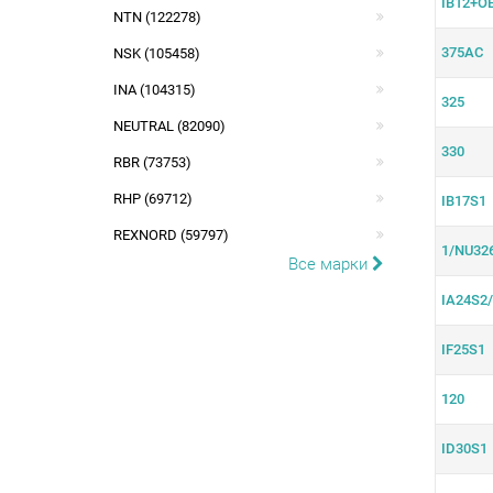
IB12+O
NTN (122278)
375AC
NSK (105458)
INA (104315)
325
NEUTRAL (82090)
330
RBR (73753)
RHP (69712)
IB17S1
REXNORD (59797)
1/NU32
Все марки
IA24S2
IF25S1
120
ID30S1