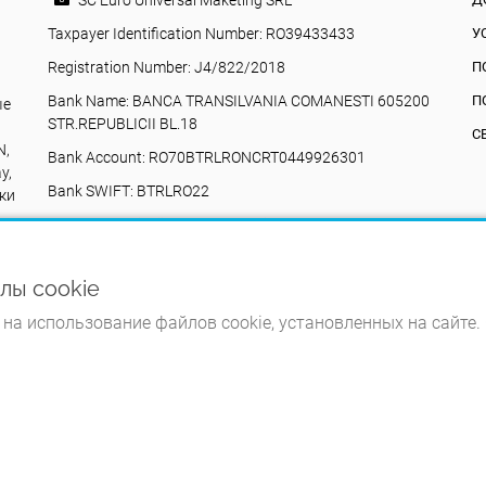
SC Euro Universal Maketing SRL
Taxpayer Identification Number: RO39433433
У
Registration Number: J4/822/2018
П
Bank Name: BANCA TRANSILVANIA COMANESTI 605200
П
ые
STR.REPUBLICII BL.18
С
N,
Bank Account: RO70BTRLRONCRT0449926301
y,
Bank SWIFT: BTRLRO22
ки
Valea Poienii, 17, Comănești, 605200, Bacău,
Румыния
+40742616335
йлы cookie
eurouniversalmarketing@gmail.com
на использование файлов cookie, установленных на сайте.
© Rulmenți de vânzare 2026. Все права защищены.
Разработано TWS