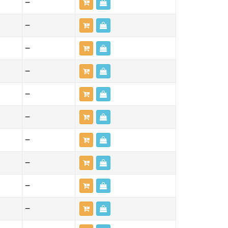
—
—
—
—
—
—
—
—
—
—