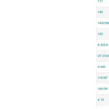
117
140
145V3M
125
R 325 D
UT 210 
U 340
110 KP
160 DR
A 16