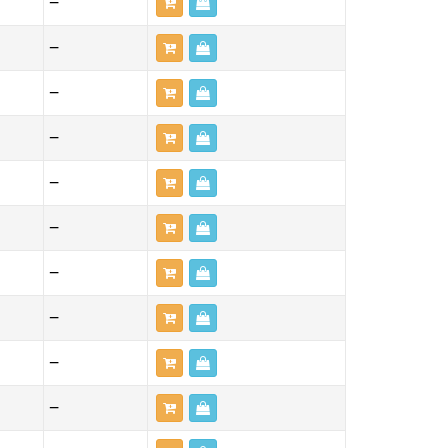
—
—
—
—
—
—
—
—
—
—