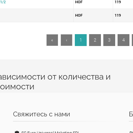
1/2
HOF
119
HOF
119
«
‹
1
2
3
4
ависимости от количества и
тоимости
Свяжитесь с нами
Б
Д