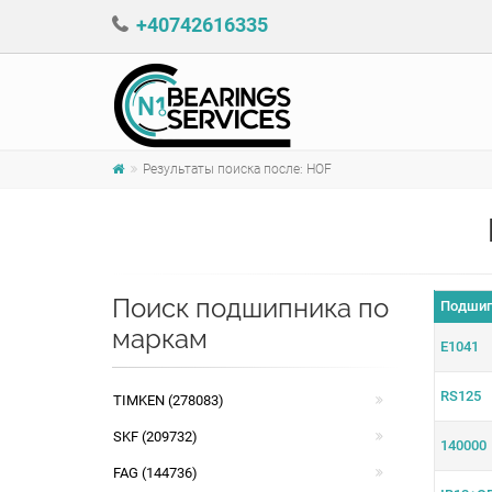
+40742616335
Результаты поиска после: HOF
Поиск подшипникa по
Подшип
маркам
E1041
RS125
TIMKEN (278083)
SKF (209732)
140000
FAG (144736)