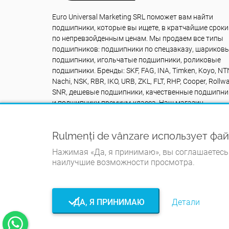
Euro Universal Marketing SRL поможет вам найти
подшипники, которые вы ищете, в кратчайшие сроки
по непревзойденным ценам. Мы продаем все типы
подшипников: подшипники по спецзаказу, шариков
подшипники, игольчатые подшипники, роликовые
подшипники. Бренды: SKF, FAG, INA, Timken, Koyo, NT
Nachi, NSK, RBR, IKO, URB, ZKL, FLT, RHP, Cooper, Rollwa
SNR, дешевые подшипники, качественные подшипни
и подшипники премиум-класса. Наш магазин
подшипников rulmentidevanzare.ro к вашим услугам
КРУГЛОСУТОЧНО: Контакт +40742616335
Rulmenți de vânzare использует фа
Нажимая «Да, я принимаю», вы соглашаетесь 
наилучшие возможности просмотра.
ДА, Я ПРИНИМАЮ
Детали