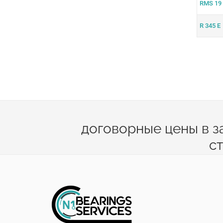
RMS 19 
R 345 E
договорные цены в з
с