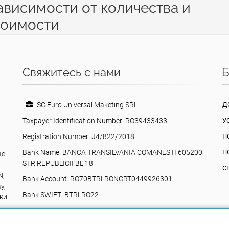
ависимости от количества и
тоимости
Свяжитесь с нами
Б
SC Euro Universal Maketing SRL
Д
Taxpayer Identification Number: RO39433433
У
Registration Number: J4/822/2018
П
Bank Name: BANCA TRANSILVANIA COMANESTI 605200
П
ые
STR.REPUBLICII BL.18
С
N,
Bank Account: RO70BTRLRONCRT0449926301
y,
Bank SWIFT: BTRLRO22
ки
Valea Poienii, 17, Comănești, 605200, Bacău,
Румыния