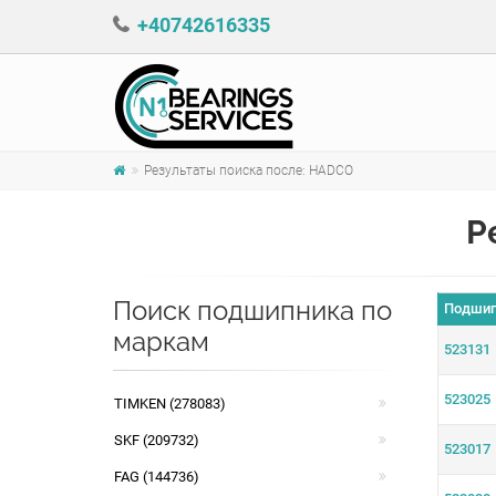
+40742616335
Результаты поиска после: HADCO
Р
Поиск подшипникa по
Подшип
маркам
523131
523025
TIMKEN (278083)
SKF (209732)
523017
FAG (144736)