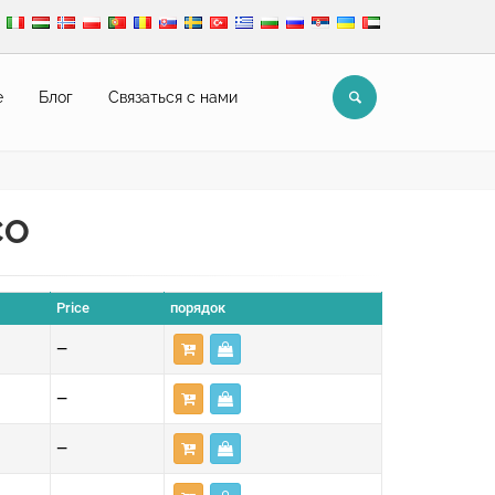
е
Блог
Связаться с нами
CO
Price
порядок
—
—
—