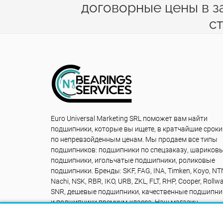
договорные цены в з
с
Euro Universal Marketing SRL поможет вам найти
подшипники, которые вы ищете, в кратчайшие сроки
по непревзойденным ценам. Мы продаем все типы
подшипников: подшипники по спецзаказу, шариков
подшипники, игольчатые подшипники, роликовые
подшипники. Бренды: SKF, FAG, INA, Timken, Koyo, NT
Nachi, NSK, RBR, IKO, URB, ZKL, FLT, RHP, Cooper, Rollwa
SNR, дешевые подшипники, качественные подшипни
и подшипники премиум-класса. Наш магазин
подшипников rulmentidevanzare.ro к вашим услугам