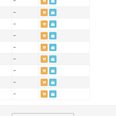
—
—
—
—
—
—
—
—
—