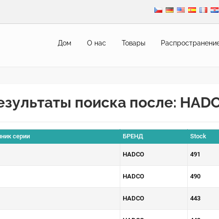
Дом
О нас
Товары
Pаспространени
езультаты поиска после: HAD
ник серии
БРЕНД
Stock
HADCO
491
HADCO
490
HADCO
443