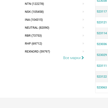
523038
NTN (122278)
523117
NSK (105458)
INA (104315)
523121
NEUTRAL (82090)
523114
RBR (73753)
RHP (69712)
523036
REXNORD (59797)
523029
Все марки
523111
523122
523063