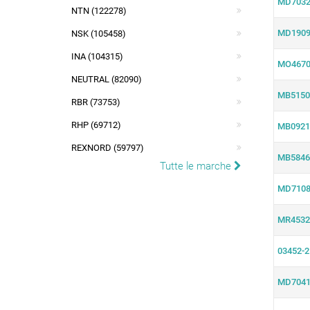
MD7032
NTN (122278)
MD1909
NSK (105458)
INA (104315)
MO4670
NEUTRAL (82090)
MB5150
RBR (73753)
RHP (69712)
MB0921
REXNORD (59797)
MB5846
Tutte le marche
MD7108
MR4532
03452-2
MD7041