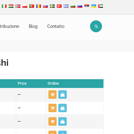
tribuzione
Blog
Contatto
shi
Price
Ordine
—
—
—