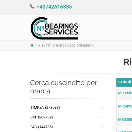
+40742616335
Risultati di ricerca dopo: Mitsubishi
Ri
Cerca cuscinetto per
Serie di
marca
MB3935
MR5895
TIMKEN (278083)
SKF (209732)
MB0350
FAG (144736)