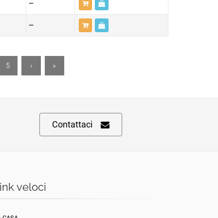
—
—
5
›
»
Contattaci
ink veloci
A CASA