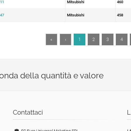
11
Mitsubishi
460
47
Mitsubishi
458
«
‹
1
2
3
4
econda della quantità e valore
Contattaci
L
L