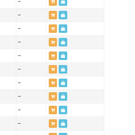
—
—
—
—
—
—
—
—
—
—