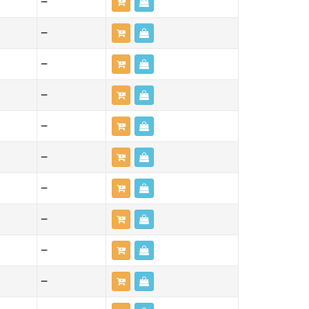
—
—
—
—
—
—
—
—
—
—